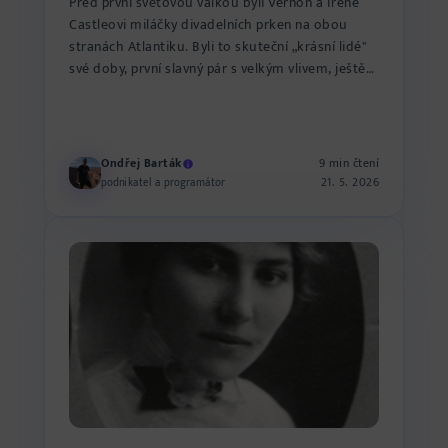
Před první světovou válkou byli Vernon a Irene
Castleovi miláčky divadelních prken na obou
stranách Atlantiku. Byli to skuteční „krásní lidé"
své doby, první slavný pár s velkým vlivem, ještě
dávno př...
Ondřej Barták
9 min čtení
21. 5. 2026
podnikatel a programátor