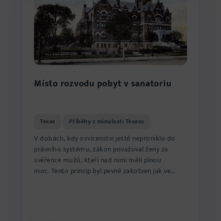
Místo rozvodu pobyt v sanatoriu
Texas
Příběhy z minulosti Texasu
›
V dobách, kdy osvícenství ještě neproniklo do
právního systému, zákon považoval ženy za
svěřence mužů, kteří nad nimi měli plnou
moc. Tento princip byl pevně zakotven jak ve
statusu, tak v soudních sp...