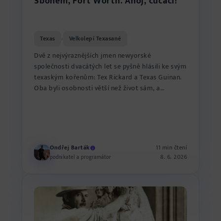
Sbohem, Fort Worth. Ahoj, cucáci!
Texas
Velkolepí Texasané
›
Dvě z nejvýraznějších jmen newyorské
společnosti dvacátých let se pyšně hlásili ke svým
texaským kořenům: Tex Rickard a Texas Guinan.
Oba byli osobnosti větší než život sám, a
přívlastek „Texas" jim p...
Ondřej Barták
11 min čtení
8. 6. 2026
podnikatel a programátor