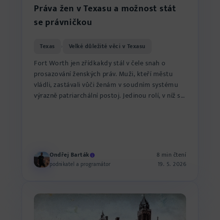
Práva žen v Texasu a možnost stát
se právničkou
Texas
Velké důležité věci v Texasu
›
Fort Worth jen zřídkakdy stál v čele snah o
prosazování ženských práv. Muži, kteří městu
vládli, zastávali vůči ženám v soudním systému
výrazně patriarchální postoj. Jedinou rolí, v níž se
ženy u soud...
Ondřej Barták
8 min čtení
19. 5. 2026
podnikatel a programátor