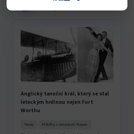
Ondřej Barták
6 min čtení
26. 5. 2026
podnikatel a programátor
Anglický taneční král, který se stal
leteckým hrdinou nejen Fort
Worthu
Texas
Příběhy z minulosti Texasu
›