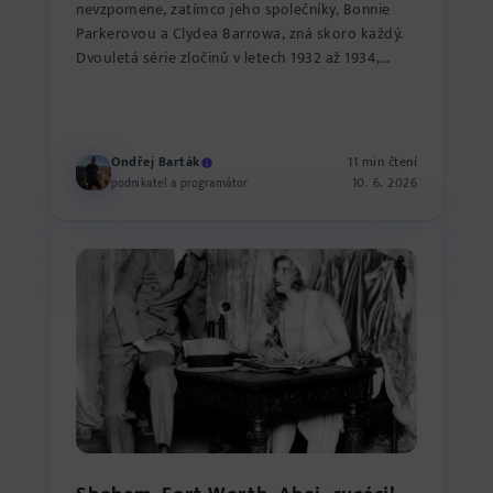
nevzpomene, zatímco jeho společníky, Bonnie
Parkerovou a Clydea Barrowa, zná skoro každý.
Dvouletá série zločinů v letech 1932 až 1934,
která se táhla přes někol...
Ondřej Barták
11 min čtení
10. 6. 2026
podnikatel a programátor