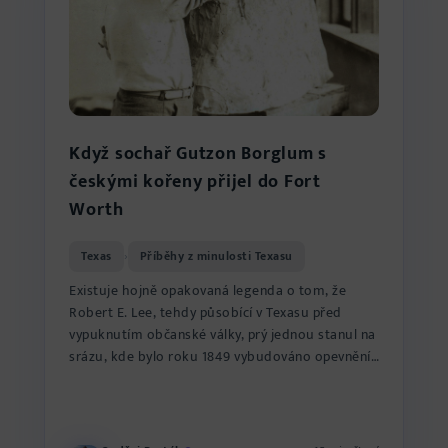
Když sochař Gutzon Borglum s
českými kořeny přijel do Fort
Worth
Texas
Příběhy z minulosti Texasu
›
Existuje hojně opakovaná legenda o tom, že
Robert E. Lee, tehdy působící v Texasu před
vypuknutím občanské války, prý jednou stanul na
srázu, kde bylo roku 1849 vybudováno opevnění,
a prohlásil, že sl...