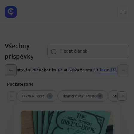
Všechny
Search
příspěvky
Texas
ání
Cestování
Robotika
AI
Ze života
152
26
262
62
1690
30
Podkategorie
Fakta o Texasu
Ikonické věci Texasu
Strašidelná 
5
10