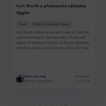
Fort Worth a předsunutá základna
Aggies
Texas
Příběhy z minulosti Texasu
›
Fort Worth miluje své Horned Frogs od roku 1911
a příznivců Beva tu také není málo. Přesto měli
Aggies ve městě po dlouhou dobu jen nepatrnou
viditelnou stopu, a to až do roku 2013, kdy Texas
A&M otev...
Ondřej Barták
10 min čtení
6. 5. 2026
podnikatel a programátor