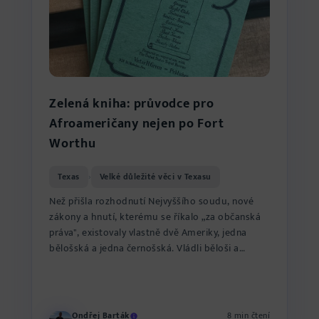
Zelená kniha: průvodce pro
Afroameričany nejen po Fort
Worthu
Texas
Velké důležité věci v Texasu
›
Než přišla rozhodnutí Nejvyššího soudu, nové
zákony a hnutí, kterému se říkalo „za občanská
práva", existovaly vlastně dvě Ameriky, jedna
bělošská a jedna černošská. Vládli běloši a
černoši se protlou...
Ondřej Barták
8 min čtení