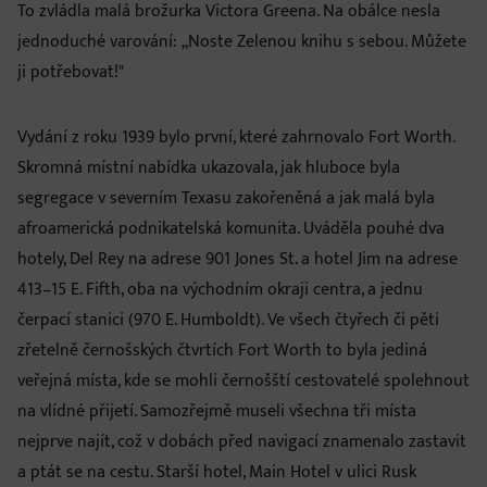
To zvládla malá brožurka Victora Greena. Na obálce nesla
jednoduché varování: „Noste Zelenou knihu s sebou. Můžete
ji potřebovat!"
Vydání z roku 1939 bylo první, které zahrnovalo Fort Worth.
Skromná místní nabídka ukazovala, jak hluboce byla
segregace v severním Texasu zakořeněná a jak malá byla
afroamerická podnikatelská komunita. Uváděla pouhé dva
hotely, Del Rey na adrese 901 Jones St. a hotel Jim na adrese
413–15 E. Fifth, oba na východním okraji centra, a jednu
čerpací stanici (970 E. Humboldt). Ve všech čtyřech či pěti
zřetelně černošských čtvrtích Fort Worth to byla jediná
veřejná místa, kde se mohli černošští cestovatelé spolehnout
na vlídné přijetí. Samozřejmě museli všechna tři místa
nejprve najít, což v dobách před navigací znamenalo zastavit
a ptát se na cestu. Starší hotel, Main Hotel v ulici Rusk