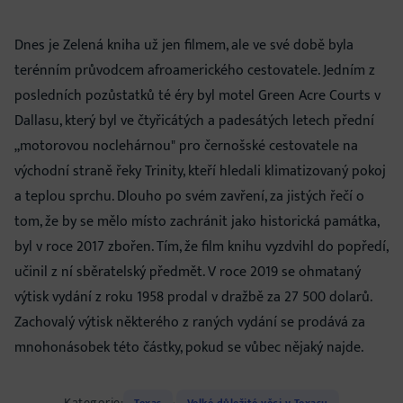
Dnes je Zelená kniha už jen filmem, ale ve své době byla
terénním průvodcem afroamerického cestovatele. Jedním z
posledních pozůstatků té éry byl motel Green Acre Courts v
Dallasu, který byl ve čtyřicátých a padesátých letech přední
„motorovou noclehárnou" pro černošské cestovatele na
východní straně řeky Trinity, kteří hledali klimatizovaný pokoj
a teplou sprchu. Dlouho po svém zavření, za jistých řečí o
tom, že by se mělo místo zachránit jako historická památka,
byl v roce 2017 zbořen. Tím, že film knihu vyzdvihl do popředí,
učinil z ní sběratelský předmět. V roce 2019 se ohmataný
výtisk vydání z roku 1958 prodal v dražbě za 27 500 dolarů.
Zachovalý výtisk některého z raných vydání se prodává za
mnohonásobek této částky, pokud se vůbec nějaký najde.
Kategorie:
Texas
Velké důležité věci v Texasu