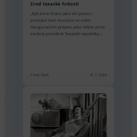
Zrod texaské hrdosti
„Byli jsme štváni jako vlci psanci,"
prohlásil Sam Houston ve svém
inauguračním projevu jako vůbec první
zvolený prezident Texaské republiky.
„Naše ma...
7 min čtení
9. 7. 2026