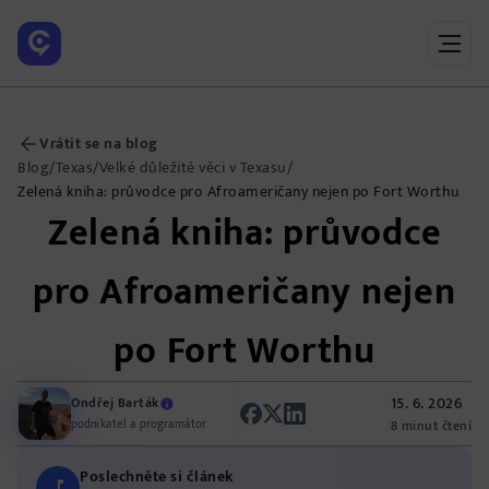
Vrátit se na blog
Blog
/
Texas
/
Velké důležité věci v Texasu
/
Zelená kniha: průvodce pro Afroameričany nejen po Fort Worthu
Zelená kniha: průvodce
pro Afroameričany nejen
po Fort Worthu
15. 6. 2026
Ondřej Barták
podnikatel a programátor
8 minut čtení
Poslechněte si článek