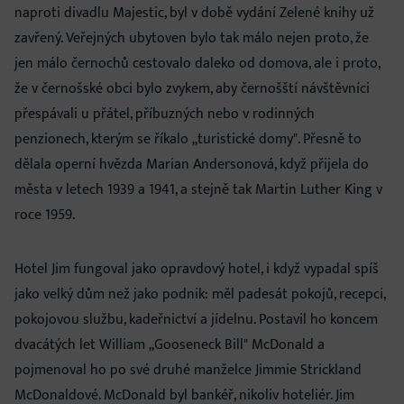
naproti divadlu Majestic, byl v době vydání Zelené knihy už
zavřený. Veřejných ubytoven bylo tak málo nejen proto, že
jen málo černochů cestovalo daleko od domova, ale i proto,
že v černošské obci bylo zvykem, aby černošští návštěvníci
přespávali u přátel, příbuzných nebo v rodinných
penzionech, kterým se říkalo „turistické domy". Přesně to
dělala operní hvězda Marian Andersonová, když přijela do
města v letech 1939 a 1941, a stejně tak Martin Luther King v
roce 1959.
Hotel Jim fungoval jako opravdový hotel, i když vypadal spíš
jako velký dům než jako podnik: měl padesát pokojů, recepci,
pokojovou službu, kadeřnictví a jídelnu. Postavil ho koncem
dvacátých let William „Gooseneck Bill" McDonald a
pojmenoval ho po své druhé manželce Jimmie Strickland
McDonaldové. McDonald byl bankéř, nikoliv hoteliér. Jim