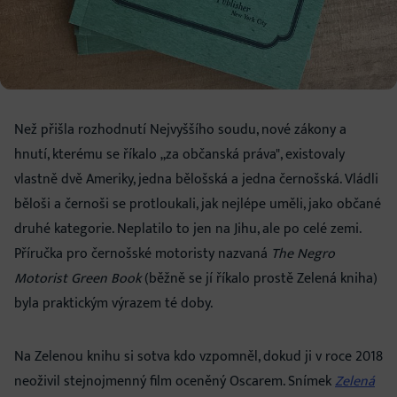
Než přišla rozhodnutí Nejvyššího soudu, nové zákony a
hnutí, kterému se říkalo „za občanská práva", existovaly
vlastně dvě Ameriky, jedna bělošská a jedna černošská. Vládli
běloši a černoši se protloukali, jak nejlépe uměli, jako občané
druhé kategorie. Neplatilo to jen na Jihu, ale po celé zemi.
Příručka pro černošské motoristy nazvaná
The Negro
Motorist Green Book
(běžně se jí říkalo prostě Zelená kniha)
byla praktickým výrazem té doby.
Na Zelenou knihu si sotva kdo vzpomněl, dokud ji v roce 2018
neoživil stejnojmenný film oceněný Oscarem. Snímek
Zelená