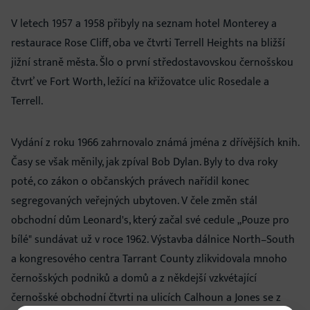
V letech 1957 a 1958 přibyly na seznam hotel Monterey a
restaurace Rose Cliff, oba ve čtvrti Terrell Heights na bližší
jižní straně města. Šlo o první středostavovskou černošskou
čtvrť ve Fort Worth, ležící na křižovatce ulic Rosedale a
Terrell.
Vydání z roku 1966 zahrnovalo známá jména z dřívějších knih.
Časy se však měnily, jak zpíval Bob Dylan. Byly to dva roky
poté, co zákon o občanských právech nařídil konec
segregovaných veřejných ubytoven. V čele změn stál
obchodní dům Leonard's, který začal své cedule „Pouze pro
bílé" sundávat už v roce 1962. Výstavba dálnice North–South
a kongresového centra Tarrant County zlikvidovala mnoho
černošských podniků a domů a z někdejší vzkvétající
černošské obchodní čtvrti na ulicích Calhoun a Jones se z