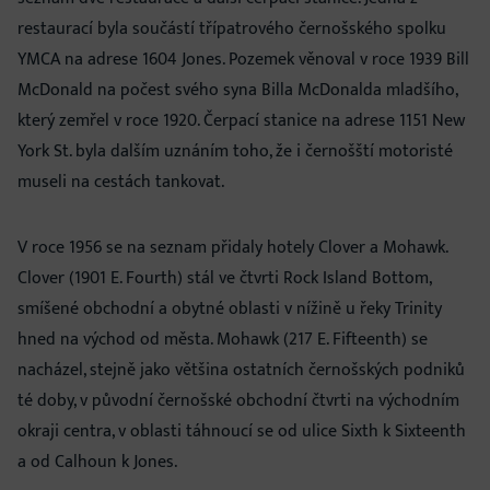
restaurací byla součástí třípatrového černošského spolku
YMCA na adrese 1604 Jones. Pozemek věnoval v roce 1939 Bill
McDonald na počest svého syna Billa McDonalda mladšího,
který zemřel v roce 1920. Čerpací stanice na adrese 1151 New
York St. byla dalším uznáním toho, že i černošští motoristé
museli na cestách tankovat.
V roce 1956 se na seznam přidaly hotely Clover a Mohawk.
Clover (1901 E. Fourth) stál ve čtvrti Rock Island Bottom,
smíšené obchodní a obytné oblasti v nížině u řeky Trinity
hned na východ od města. Mohawk (217 E. Fifteenth) se
nacházel, stejně jako většina ostatních černošských podniků
té doby, v původní černošské obchodní čtvrti na východním
okraji centra, v oblasti táhnoucí se od ulice Sixth k Sixteenth
a od Calhoun k Jones.