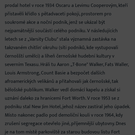
prodal hotel v roce 1934 Oscaru a Levimu Cooperovým, kteří
přistavěli křídlo s pětadvaceti pokoji, prostorem pro
soukromé akce a noční podnik, jenž se ukázal být
nejpamátnější součástí celého podniku. V následujících
letech se z „Varsity Clubu" stala významná zastávka na
takzvaném chitlin' okruhu (síti podniků, kde vystupovali
černošští umělci) a líheň černošské hudební kultury v
severním Texasu. Hráli tu Aaron „T-Bone" Walker, Fats Waller,
Louis Armstrong, Count Basie a bezpočet dalších
afroamerických velikánů a přitahovali jak černošské, tak
bělošské publikum. Walker vedl domácí kapelu a získal si
uznání daleko za hranicemi Fort Worth. V roce 1953 se z
podniku stal New Jim Hotel, jehož název zastíral jeho úpadek.
Místo nakonec padlo pod demoliční kouli v roce 1964, kdy
zrušení segregace otevřelo jiné, příjemnější ubytovny. Dnes
je na tom místě parkoviště za starou budovou listu Fort