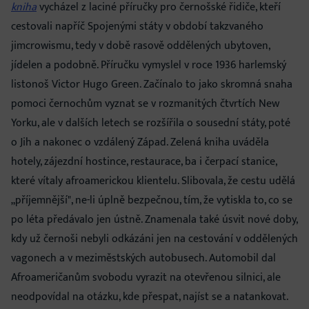
kniha
vycházel z laciné příručky pro černošské řidiče, kteří
cestovali napříč Spojenými státy v období takzvaného
jimcrowismu, tedy v době rasově oddělených ubytoven,
jídelen a podobně. Příručku vymyslel v roce 1936 harlemský
listonoš Victor Hugo Green. Začínalo to jako skromná snaha
pomoci černochům vyznat se v rozmanitých čtvrtích New
Yorku, ale v dalších letech se rozšířila o sousední státy, poté
o Jih a nakonec o vzdálený Západ. Zelená kniha uváděla
hotely, zájezdní hostince, restaurace, ba i čerpací stanice,
které vítaly afroamerickou klientelu. Slibovala, že cestu udělá
„příjemnější", ne-li úplně bezpečnou, tím, že vytiskla to, co se
po léta předávalo jen ústně. Znamenala také úsvit nové doby,
kdy už černoši nebyli odkázáni jen na cestování v oddělených
vagonech a v meziměstských autobusech. Automobil dal
Afroameričanům svobodu vyrazit na otevřenou silnici, ale
neodpovídal na otázku, kde přespat, najíst se a natankovat.