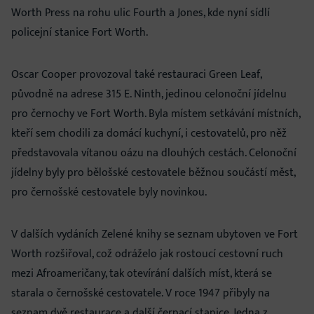
Worth Press na rohu ulic Fourth a Jones, kde nyní sídlí
policejní stanice Fort Worth.
Oscar Cooper provozoval také restauraci Green Leaf,
původně na adrese 315 E. Ninth, jedinou celonoční jídelnu
pro černochy ve Fort Worth. Byla místem setkávání místních,
kteří sem chodili za domácí kuchyní, i cestovatelů, pro něž
představovala vítanou oázu na dlouhých cestách. Celonoční
jídelny byly pro bělošské cestovatele běžnou součástí měst,
pro černošské cestovatele byly novinkou.
V dalších vydáních Zelené knihy se seznam ubytoven ve Fort
Worth rozšiřoval, což odráželo jak rostoucí cestovní ruch
mezi Afroameričany, tak otevírání dalších míst, která se
starala o černošské cestovatele. V roce 1947 přibyly na
seznam dvě restaurace a další čerpací stanice. Jedna z