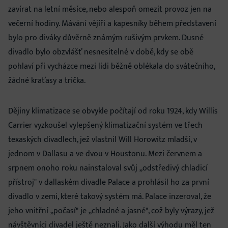
zavírat na letní měsíce, nebo alespoň omezit provoz jen na
večerní hodiny. Mávání vějíři a kapesníky během představení
bylo pro diváky důvěrně známým rušivým prvkem. Dusné
divadlo bylo obzvlášť nesnesitelné v době, kdy se obě
pohlaví při vycházce mezi lidi běžně oblékala do svátečního,
žádné kraťasy a trička.
Dějiny klimatizace se obvykle počítají od roku 1924, kdy Willis
Carrier vyzkoušel vylepšený klimatizační systém ve třech
texaských divadlech, jež vlastnil Will Horowitz mladší, v
jednom v Dallasu a ve dvou v Houstonu. Mezi červnem a
srpnem onoho roku nainstaloval svůj „odstředivý chladicí
přístroj" v dallaském divadle Palace a prohlásil ho za první
divadlo v zemi, které takový systém má. Palace inzeroval, že
jeho vnitřní „počasí" je „chladné a jasné", což byly výrazy, jež
návštěvníci divadel ještě neznali. Jako další výhodu měl ten