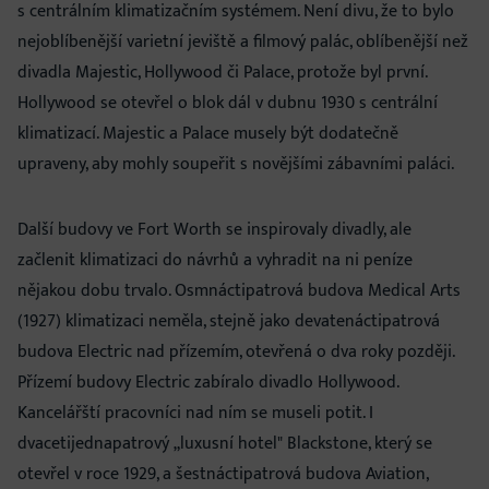
s centrálním klimatizačním systémem. Není divu, že to bylo
nejoblíbenější varietní jeviště a filmový palác, oblíbenější než
divadla Majestic, Hollywood či Palace, protože byl první.
Hollywood se otevřel o blok dál v dubnu 1930 s centrální
klimatizací. Majestic a Palace musely být dodatečně
upraveny, aby mohly soupeřit s novějšími zábavními paláci.
Další budovy ve Fort Worth se inspirovaly divadly, ale
začlenit klimatizaci do návrhů a vyhradit na ni peníze
nějakou dobu trvalo. Osmnáctipatrová budova Medical Arts
(1927) klimatizaci neměla, stejně jako devatenáctipatrová
budova Electric nad přízemím, otevřená o dva roky později.
Přízemí budovy Electric zabíralo divadlo Hollywood.
Kancelářští pracovníci nad ním se museli potit. I
dvacetijednapatrový „luxusní hotel" Blackstone, který se
otevřel v roce 1929, a šestnáctipatrová budova Aviation,