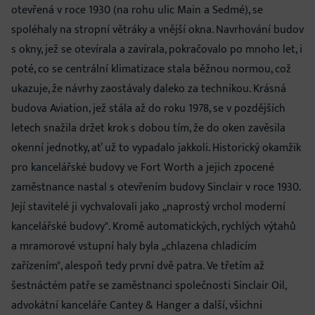
otevřená v roce 1930 (na rohu ulic Main a Sedmé), se
spoléhaly na stropní větráky a vnější okna. Navrhování budov
s okny, jež se otevírala a zavírala, pokračovalo po mnoho let, i
poté, co se centrální klimatizace stala běžnou normou, což
ukazuje, že návrhy zaostávaly daleko za technikou. Krásná
budova Aviation, jež stála až do roku 1978, se v pozdějších
letech snažila držet krok s dobou tím, že do oken zavěsila
okenní jednotky, ať už to vypadalo jakkoli. Historický okamžik
pro kancelářské budovy ve Fort Worth a jejich zpocené
zaměstnance nastal s otevřením budovy Sinclair v roce 1930.
Její stavitelé ji vychvalovali jako „naprostý vrchol moderní
kancelářské budovy". Kromě automatických, rychlých výtahů
a mramorové vstupní haly byla „chlazena chladicím
zařízením", alespoň tedy první dvě patra. Ve třetím až
šestnáctém patře se zaměstnanci společnosti Sinclair Oil,
advokátní kanceláře Cantey & Hanger a další, všichni