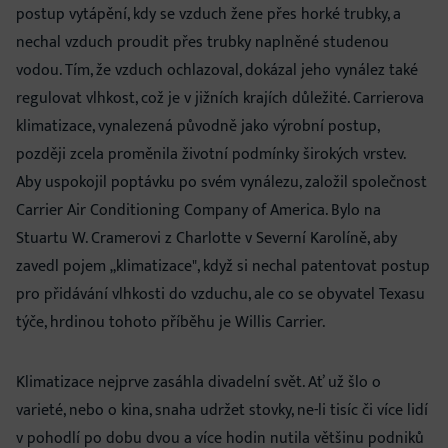
postup vytápění, kdy se vzduch žene přes horké trubky, a
nechal vzduch proudit přes trubky naplněné studenou
vodou. Tím, že vzduch ochlazoval, dokázal jeho vynález také
regulovat vlhkost, což je v jižních krajích důležité. Carrierova
klimatizace, vynalezená původně jako výrobní postup,
později zcela proměnila životní podmínky širokých vrstev.
Aby uspokojil poptávku po svém vynálezu, založil společnost
Carrier Air Conditioning Company of America. Bylo na
Stuartu W. Cramerovi z Charlotte v Severní Karolíně, aby
zavedl pojem „klimatizace", když si nechal patentovat postup
pro přidávání vlhkosti do vzduchu, ale co se obyvatel Texasu
týče, hrdinou tohoto příběhu je Willis Carrier.
Klimatizace nejprve zasáhla divadelní svět. Ať už šlo o
varieté, nebo o kina, snaha udržet stovky, ne-li tisíc či více lidí
v pohodlí po dobu dvou a více hodin nutila většinu podniků