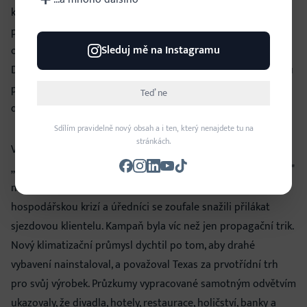
kromě toho i restauraci a telefony ve všech padesáti
pokojích, to vše za 2,50 dolaru za noc při obsazení dvěma
Sleduj mě na Instagramu
osobami. Motor Inn se také stal obětí špatného načasování.
Druhá světová válka a přídělový systém přišly jen pár měsíců
po jeho otevření a tvrdě zasáhly do cestovního ruchu, který
Teď ne
doufal přilákat.
Sdílím pravidelně nový obsah a i ten, který nenajdete tu na
stránkách.
V roce 1934 zahájil Texas pod vedením guvernérky Miriam
„Ma" Fergusonové z veřejných peněz financovanou „kampaň"
na zavedení klimatizace po celém státě. Stát byl zmítán
hospodářskou krizí a úředníci se zoufale snažili přilákat
sjezdovou klientelu. Kampaň byla víc než jen propagační trik.
Nový klimatizační průmysl dychtil po tom, aby drahé
vybavení nainstaloval, a považoval Texas za prvotřídní trh
pro svůj výrobek. Průzkumy vypracované samotným odvětvím
ukazovaly, že divadla, hotely, restaurace, holičství, banky a