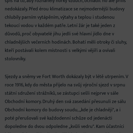
spíš na to, aby rozháněly horký vzduch, ochladit ho ale příliš
nedokázaly. Před érou klimatizace se nejmodernější budovy
chlubily parním vytápěním, výtahy a teplou i studenou
tekoucí vodou v každém patře. Letní žár je také jeden z
důvodů, proč obyvatelé jihu jedli své hlavní jídlo dne v
chladnějších večerních hodinách. Bohatí měli otroky či sluhy,
kteří postávali kolem místnosti s velkými vějíři a ovívali
stolovníky.
Sjezdy a sněmy ve Fort Worth dokázaly být v létě utrpením. V
roce 1916, kdy do města přijelo na svůj výroční sjezd v srpnu
státní sdružení strážníků, se zástupci sešli nejprve v sále
Obchodní komory. Druhý den svá zasedání přesunuli ze sálu
Obchodní komory do budovy soudu, „kde je chladněji", a i
poté přerušovali své každodenní schůze od jedenácti
dopoledne do dvou odpoledne „kvůli vedru". Kam účastníci