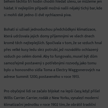
během těchto tří hodin chodili hledat úlevu, se můžeme jen
hádat. V nejlepším případě možná našli nějaký tichý bar, kde
si mohli dát jedno či dvě vychlazená piva.
Bohatí si užívali jednoduchou předchůdkyni klimatizace,
která udržovala jejich domy příjemnými ve všech dnech
kromě těch nejteplejších. Spočívala v tom, že se vzduch hnal
přes velké kusy ledu skrz potrubí, jež rozvádělo ochlazený
vzduch po celém domě. Aby to fungovalo, musel být dům
samozřejmě postavený s potřebnými rozvody, jako tomu
bylo u honosného sídla Toma a Electry Waggonerových na
adrese Summit 1200, postaveného v roce 1913.
Pro obyčejné lidi se začalo blýskat na lepší časy, když přišel
Willis Carrier. Carrier, rodák z New Yorku, vynalezl moderní
klimatizační jednotku v roce 1902 tím, že obrátil tradiční