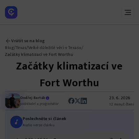
Vrátit se na blog
Blog
/
Texas
/
Velké důležité věci v Texasu
/
Začátky klimatizací ve Fort Worthu
Začátky klimatizací ve
Fort Worthu
23. 6. 2026
Ondřej Barták
podnikatel a programátor
12 minut čtení
Poslechněte si článek
Audio verze článku