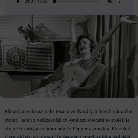
Klimatizace dorazila do Texasu ve dvacátých letech minulého
století. Jeden z nejúžasnějších vynálezů dvacátého století je
stejně texaský jako limonáda Dr. Pepper a zmrzlina Blue Bell.
A stejně jako vychlazený Dr. Pepper a zmrzlina Blue Bell dělá