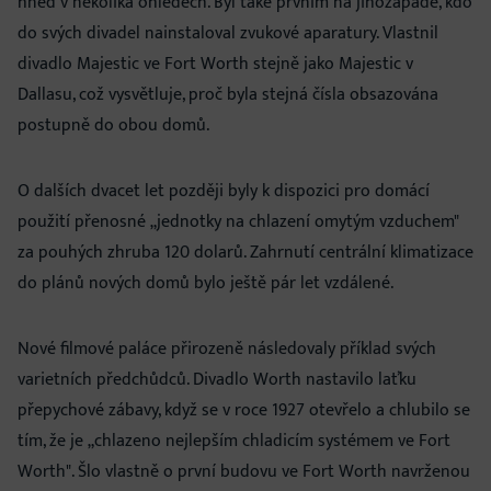
hned v několika ohledech. Byl také prvním na jihozápadě, kdo
do svých divadel nainstaloval zvukové aparatury. Vlastnil
divadlo Majestic ve Fort Worth stejně jako Majestic v
Dallasu, což vysvětluje, proč byla stejná čísla obsazována
postupně do obou domů.
O dalších dvacet let později byly k dispozici pro domácí
použití přenosné „jednotky na chlazení omytým vzduchem"
za pouhých zhruba 120 dolarů. Zahrnutí centrální klimatizace
do plánů nových domů bylo ještě pár let vzdálené.
Nové filmové paláce přirozeně následovaly příklad svých
varietních předchůdců. Divadlo Worth nastavilo laťku
přepychové zábavy, když se v roce 1927 otevřelo a chlubilo se
tím, že je „chlazeno nejlepším chladicím systémem ve Fort
Worth". Šlo vlastně o první budovu ve Fort Worth navrženou