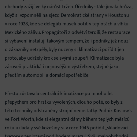
obchody zažijí velký nárůst tržeb. Úředníky stále jímala hrůza,
když si vzpomněli na sjezd Demokratické strany v Houstonu
v roce 1928, kde se delegáti museli potit v teplotách a vlhku
Mexického zálivu. Propagátoři z odvětví tvrdili, že restaurace
si vybavení instalují takovým tempem, že i podniky, jež nouzí
o zákazníky netrpěly, byly nuceny si klimatizaci pořídit jen
proto, aby udržely krok se svými soupeři. Klimatizace byla
zároveň praktická i nejnovějším výstřelkem, stejně jako
předtím automobil a domácí spotřebiče.
Přesto zůstávala centrální klimatizace po mnoho let
přepychem pro hrstku vyvolených, dlouho poté, co byly z
této techniky odstraněny strojní nedostatky. Podnik Koslow's
ve Fort Worth, kde si elegantní dámy během teplých měsíců
roku ukládaly své kožešiny, si v roce 1945 pořídil „skladovací
trezory s teplotami pod bodem mrazu". Svůj maloobchodní