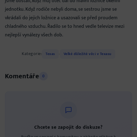
jsme dostali, když můj otec dal do hlavní ložnice okenní
jednotku. Když rodiče nebyli doma, se sestrou jsme se
vkrádali do jejich ložnice a usazovali se před proudem
chladného vzduchu. Řadilo se to hned vedle televize mezi
nejlepší vynálezy všech dob.
Kategorie:
Texas
Velké důležité věci v Texasu
›
Komentáře
0
Chcete se zapojit do diskuze?
Buďte ve spojení s komunitou a získejte přístup k