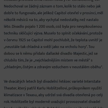
Nedochoval se žádný záznam o tom, kolik to stálo nebo jak
dobře to fungovalo, ale jelikož Capitol otevřel v prosinci, měl
několik měsíců na to, aby vychytal nedostatky, než nastalo
léto. Divadlo pojalo 1 200 osob, což byla pro nevyzkoušenou
techniku skličující výzva. Muselo to splnit očekávání, protože
v červnu 1925 se Capitol mohl pochlubit, že teplota uvnitř je
„neustále tak chladná a svěží jako na vrcholu hory". Tou
dobou se k němu přidalo dallaské divadlo Majestic, jež se
chlubilo tím, že je „nejchladnějším místem ve městě" s
„chladným, čistým a zdravým vzduchem v neustálém oběhu".
Ve dvacátých letech byl divadelní řetězec varieté Interstate
Theater, který patřil Karlu Hoblitzellovi, průkopníkem využití
klimatizace v Texasu, aby udržel svá divadla otevřená po celý
rok. Hoblitzelle byl moderně uvažující provozovatel divadel