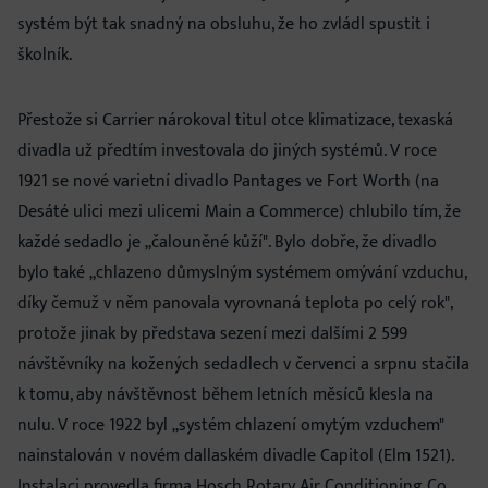
systém být tak snadný na obsluhu, že ho zvládl spustit i
školník.
Přestože si Carrier nárokoval titul otce klimatizace, texaská
divadla už předtím investovala do jiných systémů. V roce
1921 se nové varietní divadlo Pantages ve Fort Worth (na
Desáté ulici mezi ulicemi Main a Commerce) chlubilo tím, že
každé sedadlo je „čalouněné kůží". Bylo dobře, že divadlo
bylo také „chlazeno důmyslným systémem omývání vzduchu,
díky čemuž v něm panovala vyrovnaná teplota po celý rok",
protože jinak by představa sezení mezi dalšími 2 599
návštěvníky na kožených sedadlech v červenci a srpnu stačila
k tomu, aby návštěvnost během letních měsíců klesla na
nulu. V roce 1922 byl „systém chlazení omytým vzduchem"
nainstalován v novém dallaském divadle Capitol (Elm 1521).
Instalaci provedla firma Hosch Rotary Air Conditioning Co.