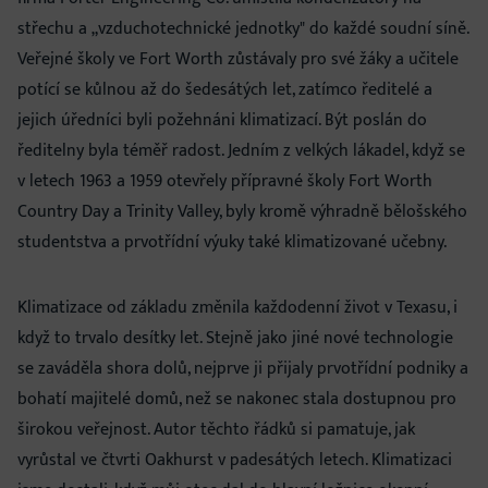
střechu a „vzduchotechnické jednotky" do každé soudní síně.
Veřejné školy ve Fort Worth zůstávaly pro své žáky a učitele
potící se kůlnou až do šedesátých let, zatímco ředitelé a
jejich úředníci byli požehnáni klimatizací. Být poslán do
ředitelny byla téměř radost. Jedním z velkých lákadel, když se
v letech 1963 a 1959 otevřely přípravné školy Fort Worth
Country Day a Trinity Valley, byly kromě výhradně bělošského
studentstva a prvotřídní výuky také klimatizované učebny.
Klimatizace od základu změnila každodenní život v Texasu, i
když to trvalo desítky let. Stejně jako jiné nové technologie
se zaváděla shora dolů, nejprve ji přijaly prvotřídní podniky a
bohatí majitelé domů, než se nakonec stala dostupnou pro
širokou veřejnost. Autor těchto řádků si pamatuje, jak
vyrůstal ve čtvrti Oakhurst v padesátých letech. Klimatizaci