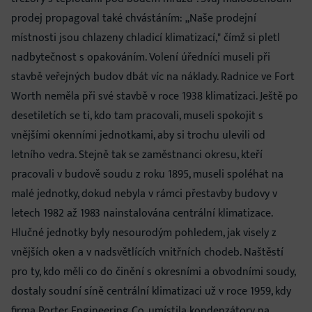
prodej propagoval také chvástáním: „Naše prodejní
místnosti jsou chlazeny chladicí klimatizací," čímž si pletl
nadbytečnost s opakováním. Volení úředníci museli při
stavbě veřejných budov dbát víc na náklady. Radnice ve Fort
Worth neměla při své stavbě v roce 1938 klimatizaci. Ještě po
desetiletích se ti, kdo tam pracovali, museli spokojit s
vnějšími okenními jednotkami, aby si trochu ulevili od
letního vedra. Stejně tak se zaměstnanci okresu, kteří
pracovali v budově soudu z roku 1895, museli spoléhat na
malé jednotky, dokud nebyla v rámci přestavby budovy v
letech 1982 až 1983 nainstalována centrální klimatizace.
Hlučné jednotky byly nesourodým pohledem, jak visely z
vnějších oken a v nadsvětlících vnitřních chodeb. Naštěstí
pro ty, kdo měli co do činění s okresními a obvodními soudy,
dostaly soudní síně centrální klimatizaci už v roce 1959, kdy
firma Porter Engineering Co. umístila kondenzátory na