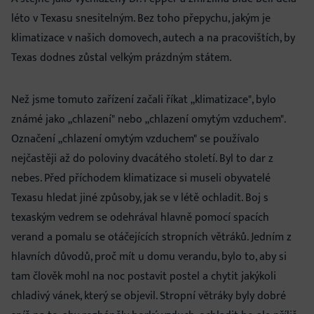
léto v Texasu snesitelným. Bez toho přepychu, jakým je
klimatizace v našich domovech, autech a na pracovištích, by
Texas dodnes zůstal velkým prázdným státem.
Než jsme tomuto zařízení začali říkat „klimatizace", bylo
známé jako „chlazení" nebo „chlazení omytým vzduchem".
Označení „chlazení omytým vzduchem" se používalo
nejčastěji až do poloviny dvacátého století. Byl to dar z
nebes. Před příchodem klimatizace si museli obyvatelé
Texasu hledat jiné způsoby, jak se v létě ochladit. Boj s
texaským vedrem se odehrával hlavně pomocí spacích
verand a pomalu se otáčejících stropních větráků. Jedním z
hlavních důvodů, proč mít u domu verandu, bylo to, aby si
tam člověk mohl na noc postavit postel a chytit jakýkoli
chladivý vánek, který se objevil. Stropní větráky byly dobré