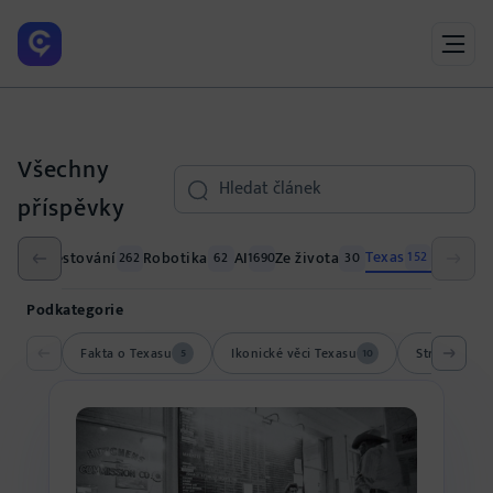
Všechny
Search
příspěvky
Texas
ání
Cestování
Robotika
AI
Ze života
152
26
262
62
1690
30
Podkategorie
Fakta o Texasu
Ikonické věci Texasu
Strašidelná 
5
10