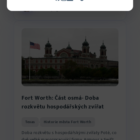
Ondřej Barták
3 min čtení
26. 1. 2026
podnikatel a programátor
Fort Worth: Část osmá- Doba
rozkvětu hospodářských zvířat
Texas
Historie města Fort Worth
›
Doba rozkvětu s hospodářskými zvířaty Poté, co
dvě velké masozpracující firmy, Armour a Swift,