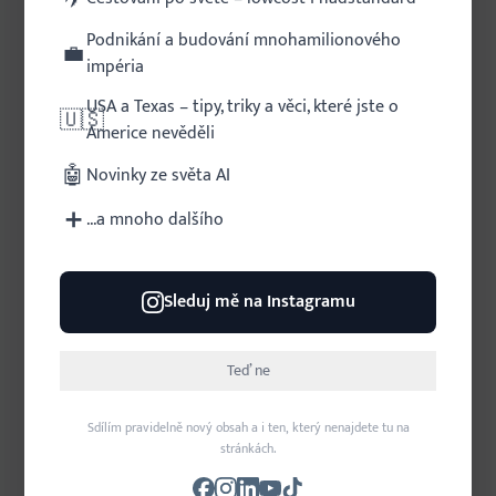
Podnikání a budování mnohamilionového
💼
impéria
USA a Texas – tipy, triky a věci, které jste o
🇺🇸
Americe nevěděli
🤖
Novinky ze světa AI
Fort Worth: Část devátá - Doba
rozkvětu hospodářských zvířat
➕
...a mnoho dalšího
Texas
Historie města Fort Worth
›
Sleduj mě na Instagramu
... Tento plot (úvodní obrázek) z latí a dřevěná
budova představovaly místní městskou správu
pro Niles City, "nejbohatší malé město v USA".
Teď ne
Když se bohatství počítá podle příjmu na hlavu,
malá populac...
Sdílím pravidelně nový obsah a i ten, který nenajdete tu na
stránkách.