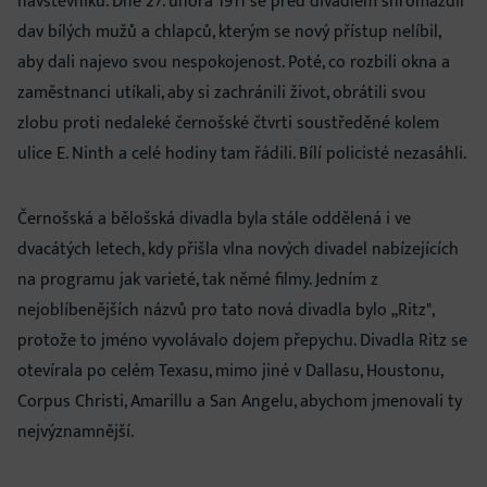
návštěvníků. Dne 27. února 1911 se před divadlem shromáždil
dav bílých mužů a chlapců, kterým se nový přístup nelíbil,
aby dali najevo svou nespokojenost. Poté, co rozbili okna a
zaměstnanci utíkali, aby si zachránili život, obrátili svou
zlobu proti nedaleké černošské čtvrti soustředěné kolem
ulice E. Ninth a celé hodiny tam řádili. Bílí policisté nezasáhli.
Černošská a bělošská divadla byla stále oddělená i ve
dvacátých letech, kdy přišla vlna nových divadel nabízejících
na programu jak varieté, tak němé filmy. Jedním z
nejoblíbenějších názvů pro tato nová divadla bylo „Ritz",
protože to jméno vyvolávalo dojem přepychu. Divadla Ritz se
otevírala po celém Texasu, mimo jiné v Dallasu, Houstonu,
Corpus Christi, Amarillu a San Angelu, abychom jmenovali ty
nejvýznamnější.