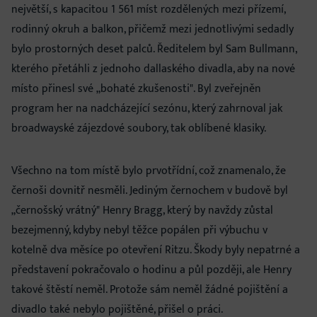
největší, s kapacitou 1 561 míst rozdělených mezi přízemí,
rodinný okruh a balkon, přičemž mezi jednotlivými sedadly
bylo prostorných deset palců. Ředitelem byl Sam Bullmann,
kterého přetáhli z jednoho dallaského divadla, aby na nové
místo přinesl své „bohaté zkušenosti". Byl zveřejněn
program her na nadcházející sezónu, který zahrnoval jak
broadwayské zájezdové soubory, tak oblíbené klasiky.
Všechno na tom místě bylo prvotřídní, což znamenalo, že
černoši dovnitř nesměli. Jediným černochem v budově byl
„černošský vrátný" Henry Bragg, který by navždy zůstal
bezejmenný, kdyby nebyl těžce popálen při výbuchu v
kotelně dva měsíce po otevření Ritzu. Škody byly nepatrné a
představení pokračovalo o hodinu a půl později, ale Henry
takové štěstí neměl. Protože sám neměl žádné pojištění a
divadlo také nebylo pojištěné, přišel o práci.