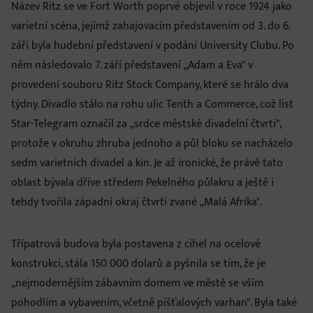
Název Ritz se ve Fort Worth poprvé objevil v roce 1924 jako
varietní scéna, jejímž zahajovacím představením od 3. do 6.
září byla hudební představení v podání University Clubu. Po
něm následovalo 7. září představení „Adam a Eva" v
provedení souboru Ritz Stock Company, které se hrálo dva
týdny. Divadlo stálo na rohu ulic Tenth a Commerce, což list
Star-Telegram označil za „srdce městské divadelní čtvrti",
protože v okruhu zhruba jednoho a půl bloku se nacházelo
sedm varietních divadel a kin. Je až ironické, že právě tato
oblast bývala dříve středem Pekelného půlakru a ještě i
tehdy tvořila západní okraj čtvrti zvané „Malá Afrika".
Třípatrová budova byla postavena z cihel na ocelové
konstrukci, stála 150 000 dolarů a pyšnila se tím, že je
„nejmodernějším zábavním domem ve městě se vším
pohodlím a vybavením, včetně píšťalových varhan". Byla také