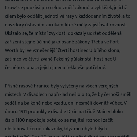
Crow" se používá pro celou změť zákonů a vyhlášek, jejichž
cílem bylo oddělit jednotlivé rasy v každodenním životě, a to
navzdory ústavním zárukám, které měly zajišťovat rovnost.
Ukázalo se, že místní zvyklosti dokázaly udržet oddělená
zařízení stejně účinně jako psané zákony. Třeba ve Fort
Worth byl ve vznešenější čtvrti hostinec U bílého slona,
zatímco ve čtvrti zvané Pekelný půlakr stál hostinec U
černého slona, a jejich jména řekla vše potřebné.
Přísné rasové hranice byly vytyčeny na všech veřejných
místech. V divadlech například nešlo o to, že by černoši směli
sedět na balkoně nebo vzadu, oni nesměli dovnitř vůbec. V
únoru 1911 propukly v divadle Dixie na třídě Main v bloku
číslo 1100 nepokoje poté, co se majitel rozhodl začít
obsluhovat černé zákazníky, když mu ubylo bílých