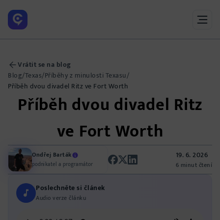
Vrátit se na blog
Blog
/
Texas
/
Příběhy z minulosti Texasu
/
Příběh dvou divadel Ritz ve Fort Worth
Příběh dvou divadel Ritz
ve Fort Worth
19. 6. 2026
Ondřej Barták
podnikatel a programátor
6 minut čtení
Poslechněte si článek
Audio verze článku