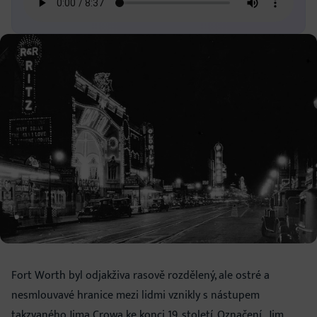
Fort Worth byl odjakživa rasově rozdělený, ale ostré a
nesmlouvavé hranice mezi lidmi vznikly s nástupem
takzvaného Jima Crowa ke konci 19. století. Označení „Jim