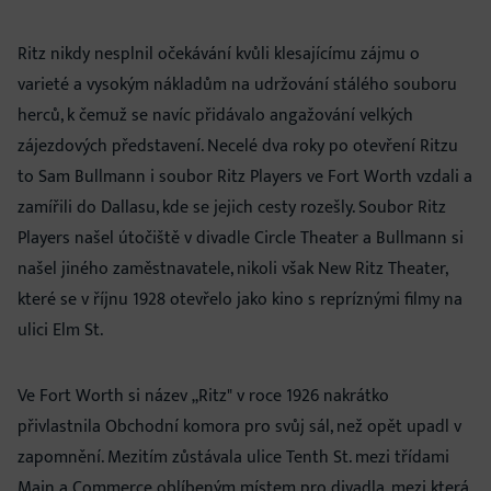
Ritz nikdy nesplnil očekávání kvůli klesajícímu zájmu o
varieté a vysokým nákladům na udržování stálého souboru
herců, k čemuž se navíc přidávalo angažování velkých
zájezdových představení. Necelé dva roky po otevření Ritzu
to Sam Bullmann i soubor Ritz Players ve Fort Worth vzdali a
zamířili do Dallasu, kde se jejich cesty rozešly. Soubor Ritz
Players našel útočiště v divadle Circle Theater a Bullmann si
našel jiného zaměstnavatele, nikoli však New Ritz Theater,
které se v říjnu 1928 otevřelo jako kino s repríznými filmy na
ulici Elm St.
Ve Fort Worth si název „Ritz" v roce 1926 nakrátko
přivlastnila Obchodní komora pro svůj sál, než opět upadl v
zapomnění. Mezitím zůstávala ulice Tenth St. mezi třídami
Main a Commerce oblíbeným místem pro divadla, mezi která