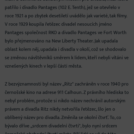
patřilo i divadlo Pantages (102 E. Tenth), jež se otevřelo v
roce 1921 a po zbytek desetiletí uvádělo jak varieté, tak filmy.
V roce 1929 koupila řetězec divadel nesoucích jméno
Pantages společnost RKO a divadlo Pantages ve Fort Worth
bylo přejmenováno na New Liberty Theater. Jak upadala
oblast kolem něj, upadala i divadla v okolí, což se shodovalo
se změnou návštěvníků směrem k lidem, kteří nebyli vítáni ve
vznešených kinech v lepší části města.
Z bezvýznamnosti byl název „Ritz" zachráněn v roce 1940 pro
černošské kino na adrese 911 Calhoun. Z právního hlediska to
nebyl problém, protože si nikdo název nechránil autorským
právem a divadla Ritz nikdy netvořila řetězec, šlo jen o
oblíbený název pro divadla. Změnila se okolní čtvrť. To, co
bývalo dříve „srdcem divadelní čtvrti", bylo nyní srdcem