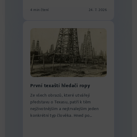
4 min čtení
24. 7. 2026
První texaští hledači ropy
Ze všech obrazů, které utvářejí
představu o Texasu, patří k těm
nejživotnějším a nejtrvalejším jeden
konkrétní typ člověka. Hned po
kovbojovi je to ne...