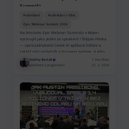
Summit)
Podnikání
Podnikání v USA
›
›
Epic Webinar Summit 2026
Na letošním Epic Webinar Summitu v Miami
vystoupil jako jeden ze speakerů i Štěpán Hlinka
— spoluzakladatel české AI aplikace Editee a
taktéž můj společník a business partner. A jeho
přednáška byla, u...
Ondřej Barták
7 min čtení
23. 2. 2026
podnikatel a programátor