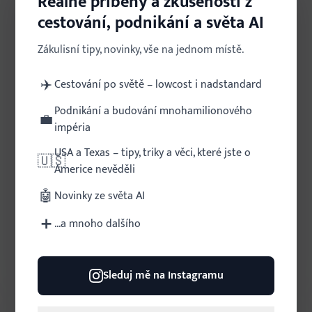
Reálné příběhy a zkušenosti z
cestování, podnikání a světa AI
Wei Shing Chen a Camila Markson:
Zákulisní tipy, novinky, vše na jednom místě.
Jak proměnit sociální sítě ve
webinářový stroj: klíčové tipy z Epic
✈️
Cestování po světě – lowcost i nadstandard
Webinar Summit
Podnikání a budování mnohamilionového
💼
impéria
Podnikání
Podnikání v USA
›
›
Epic Webinar Summit 2026
USA a Texas – tipy, triky a věci, které jste o
🇺🇸
Americe nevěděli
Nedávno jsem se zúčastnil konference Epic
Webinar Summit, kde vystoupily dvě speakerky –
🤖
Novinky ze světa AI
Wei Shing Chen a Camila Markson – s
přednáškou o tom, jak proměnit Instagram a
➕
...a mnoho dalšího
Facebook v nástroje, které vám k...
Ondřej Barták
5 min čtení
23. 2. 2026
podnikatel a programátor
Sleduj mě na Instagramu