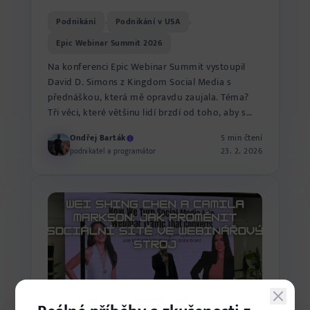
Podnikání
Podnikání v USA
›
›
Epic Webinar Summit 2026
Na konferenci Epic Webinar Summit vystoupil
David D. Simons z Kingdom Social Media s
přednáškou, která mě opravdu zaujala. Téma?
Tři věci, které většinu lidí brzdí od toho, aby s
webináři vydělávali š...
Ondřej Barták
5 min čtení
23. 2. 2026
podnikatel a programátor