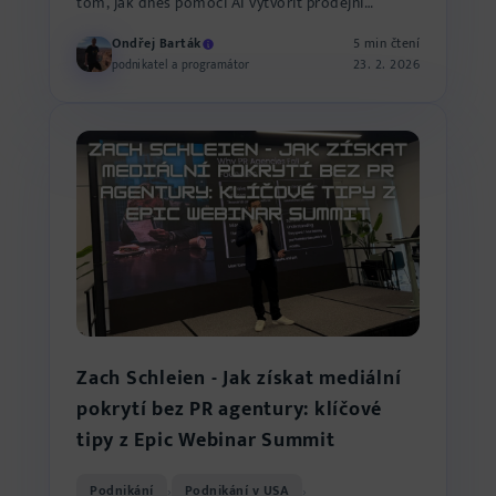
tom, jak dnes pomocí AI vytvořit prodejní
prezentaci, která reálně konve...
Ondřej Barták
5 min čtení
23. 2. 2026
podnikatel a programátor
Zach Schleien - Jak získat mediální
pokrytí bez PR agentury: klíčové
tipy z Epic Webinar Summit
Podnikání
Podnikání v USA
›
›