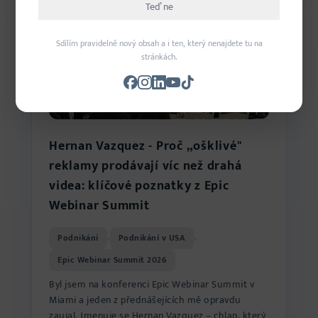
Teď ne
Sdílím pravidelně nový obsah a i ten, který nenajdete tu na
stránkách.
Hernan Vazquez - Proč „ošklivé"
reklamy prodávají víc než drahá
videa: klíčové poznatky z Epic
Webinar Summit
Podnikání
Podnikání v USA
›
›
Epic Webinar Summit 2026
Byl jsem na konferenci Epic Webinar Summit v
Miami a jeden z přednášejících mě opravdu
zaujal. Jmenuje se Hernan Vazquez – chlap, který