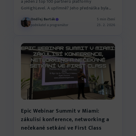
a jeden z top 100 partnerů platformy
GoHighLevel. A upřímně? Jeho přednáška byla
jedna z těch, po kterých si ří...
Ondřej Barták
5 min čtení
23. 2. 2026
podnikatel a programátor
Epic Webinar Summit v Miami:
zákulisí konference, networking a
nečekané setkání ve First Class