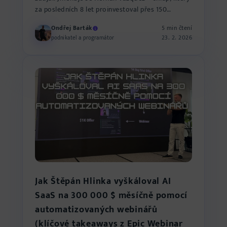
za posledních 8 let proinvestoval přes 150
milionů dolarů v rekl...
Ondřej Barták
5 min čtení
23. 2. 2026
podnikatel a programátor
Jak Štěpán Hlinka vyškáloval AI
SaaS na 300 000 $ měsíčně pomocí
automatizovaných webinářů
(klíčové takeaways z Epic Webinar