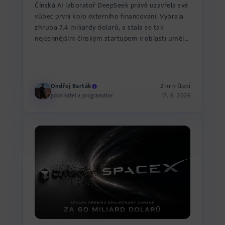
Čínská AI laboratoř DeepSeek právě uzavřela své
vůbec první kolo externího financování. Vybrala
zhruba 7,4 miliardy dolarů, a stala se tak
nejcennějším čínským startupem v oblasti umělé
inteligence. H...
Ondřej Barták
2 min čtení
17. 6. 2026
podnikatel a programátor