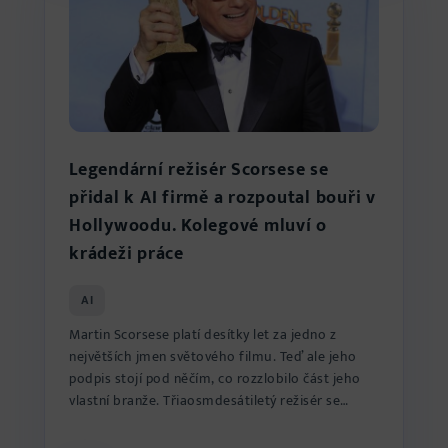
Legendární režisér Scorsese se
přidal k AI firmě a rozpoutal bouři v
Hollywoodu. Kolegové mluví o
krádeži práce
AI
Martin Scorsese platí desítky let za jedno z
největších jmen světového filmu. Teď ale jeho
podpis stojí pod něčím, co rozzlobilo část jeho
vlastní branže. Třiaosmdesátiletý režisér se
přidal jako pora...