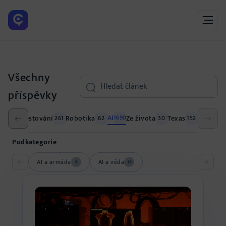
Všechny
Search
příspěvky
AI
ání
Cestování
Robotika
Ze života
Texas
1690
26
261
62
30
152
Podkategorie
AI a armáda
AI a věda
4
18