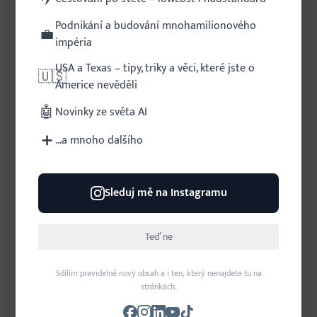
Podnikání a budování mnohamilionového
💼
impéria
USA a Texas – tipy, triky a věci, které jste o
🇺🇸
Americe nevěděli
🤖
Novinky ze světa AI
Lídři G7 a lídři AI na jednom místě.
Co vše se řeklo o AI na summitu G7?
➕
...a mnoho dalšího
AI
Sleduj mě na Instagramu
Šéfové největších firem zabývajících se umělou
inteligencí přijeli na summit G7 do
francouzského Évian-les-Bains s jedním
Teď ne
společným vzkazem pro světové lídry: musíte
rychle najít způsob, jak spravov...
Sdílím pravidelně nový obsah a i ten, který nenajdete tu na
stránkách.