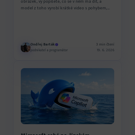
obrázek, vy popíšete, co se v něm má dít, a
model z toho vyrobí krátké video s pohybem,
zvukem i mluven...
Ondřej Barták
3 min čtení
19. 6. 2026
podnikatel a programátor