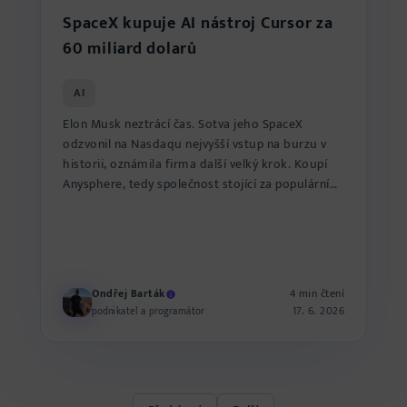
SpaceX kupuje AI nástroj Cursor za
60 miliard dolarů
AI
Elon Musk neztrácí čas. Sotva jeho SpaceX
odzvonil na Nasdaqu nejvyšší vstup na burzu v
historii, oznámila firma další velký krok. Koupí
Anysphere, tedy společnost stojící za populárním
kódovacím nást...
Ondřej Barták
4 min čtení
17. 6. 2026
podnikatel a programátor