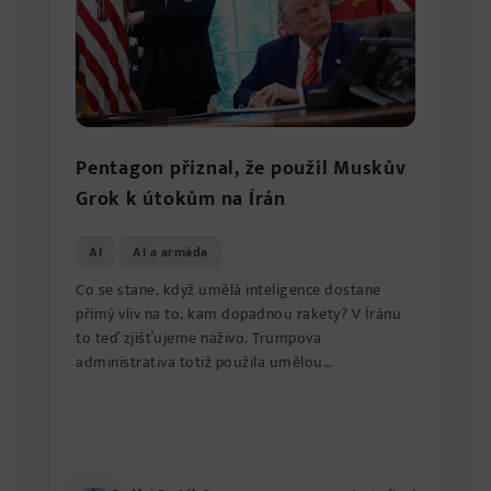
Pentagon přiznal, že použil Muskův
Grok k útokům na Írán
AI
AI a armáda
›
Co se stane, když umělá inteligence dostane
přímý vliv na to, kam dopadnou rakety? V Íránu
to teď zjišťujeme naživo. Trumpova
administrativa totiž použila umělou
inteligenci Grok od Elona Muska k navá...