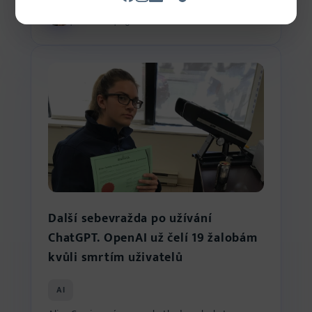
Ondřej Barták
7 min čtení
18. 6. 2026
podnikatel a programátor
Další sebevražda po užívání
ChatGPT. OpenAI už čelí 19 žalobám
kvůli smrtím uživatelů
AI