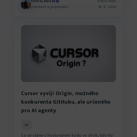
Ondřej Barták
4 min čtení
18. 6. 2026
podnikatel a programátor
Cursor vyvíjí Origin, možného
konkurenta GitHubu, ale určeného
pro AI agenty
AI
Co se stane s hostováním kódu ve chvíli, kdy ho