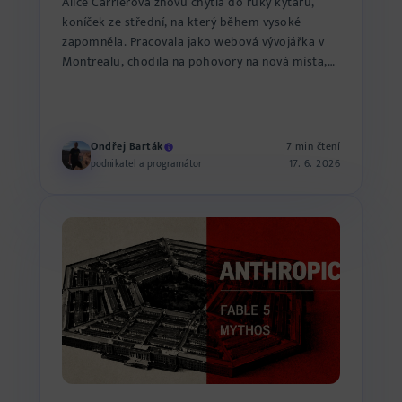
Alice Carrierová znovu chytla do ruky kytaru,
koníček ze střední, na který během vysoké
zapomněla. Pracovala jako webová vývojářka v
Montrealu, chodila na pohovory na nová místa,
hrála hry a starala s...
Ondřej Barták
7 min čtení
17. 6. 2026
podnikatel a programátor