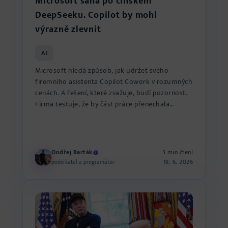
Microsoft sahá po čínském
DeepSeeku. Copilot by mohl
výrazně zlevnit
AI
Microsoft hledá způsob, jak udržet svého
firemního asistenta Copilot Cowork v rozumných
cenách. A řešení, které zvažuje, budí pozornost.
Firma testuje, že by část práce přenechala
čínskému modelu De...
Ondřej Barták
3 min čtení
18. 6. 2026
podnikatel a programátor