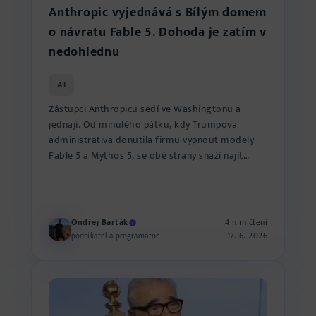
Anthropic vyjednává s Bílým domem
o návratu Fable 5. Dohoda je zatím v
nedohlednu
AI
Zástupci Anthropicu sedí ve Washingtonu a
jednají. Od minulého pátku, kdy Trumpova
administrativa donutila firmu vypnout modely
Fable 5 a Mythos 5, se obě strany snaží najít
cestu ven. Zatím marně. S...
Ondřej Barták
4 min čtení
17. 6. 2026
podnikatel a programátor