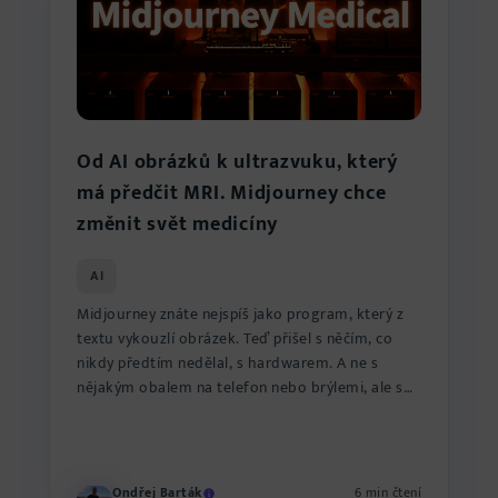
Od AI obrázků k ultrazvuku, který
má předčit MRI. Midjourney chce
změnit svět medicíny
AI
Midjourney znáte nejspíš jako program, který z
textu vykouzlí obrázek. Teď přišel s něčím, co
nikdy předtím nedělal, s hardwarem. A ne s
nějakým obalem na telefon nebo brýlemi, ale s
lékařským skenere...
Ondřej Barták
6 min čtení