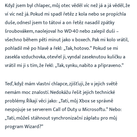
Když jsem byl chlapec, můj otec věděl víc než já a já věděl, že
ví víc než já. Pokud mi spadl řetěz z kola nebo se propíchla
duše, odnesl jsem to tátovi a on řetěz nasadil zpátky
šroubovákem, naolejoval ho WD-40 nebo zalepil duši –
všechno během pěti minut jako v boxech. Pak mi kolo vrátil,
pohladil mě po hlavě a řekl: „Tak, hotovo.“ Pokud se mi
zasekla vzduchovka, otevřel ji, vyndal zaseknutou kuličku a
vrátil mi ji s tím, že řekl: „Tak, synku, nabito a připraveno.“
Teď, když mám vlastní chlapce, zjišťuji, že v jejich světě
nemám moc znalostí. Nedokážu řešit jejich technické
problémy. Říkají věci jako: „Tati, můj Xbox se správně
nespojuje se serverem Call of Duty u Microsoftu.“ Nebo:
„Tati, můžeš stáhnout synchronizační záplatu pro můj
program Wizard?“