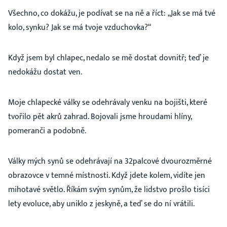
Všechno, co dokážu, je podívat se na ně a říct: „Jak se má tvé
kolo, synku? Jak se má tvoje vzduchovka?“
Když jsem byl chlapec, nedalo se mě dostat dovnitř; teď je
nedokážu dostat ven.
Moje chlapecké války se odehrávaly venku na bojišti, které
tvořilo pět akrů zahrad. Bojovali jsme hroudami hlíny,
pomeranči a podobně.
Války mých synů se odehrávají na 32palcové dvourozměrné
obrazovce v temné místnosti. Když jdete kolem, vidíte jen
mihotavé světlo. Říkám svým synům, že lidstvo prošlo tisíci
lety evoluce, aby uniklo z jeskyně, a teď se do ní vrátili.