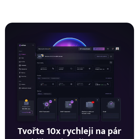
Sleduj mě na Instagramu
Teď ne
Sdílím pravidelně nový obsah a i ten, který nenajdete tu na
stránkách.
Tvořte 10x rychleji na pár