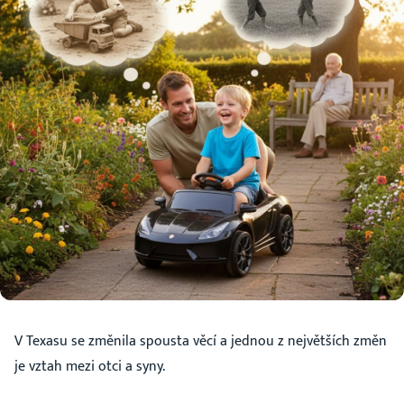
V Texasu se změnila spousta věcí a jednou z největších změn
je vztah mezi otci a syny.