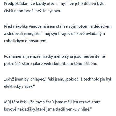
Předpokládám, že každý otec si myslí, že jeho dětství bylo
čistší nebo tvrdší než to synovo.
Před několika Vánocemi jsem stál se svým otcem a dědečkem
a sledovali jsme, jak si můj syn hraje s dálkově ovládaným
robotickým dinosaurem.
Poznamenal jsem, že hračky mého syna jsou neuvěřitelně
pokročilé, skoro jako z vědeckofantastického příběhu.
„Když jsem byl chlapec,“ řekl jsem, „pokročilá technologie byl
elektrický vláček.“
Můj táta řekl: „Za mých časů jsme měli jen rezavé staré
kovové náklaďáky, které jsme tlačili venku v hlíně.“