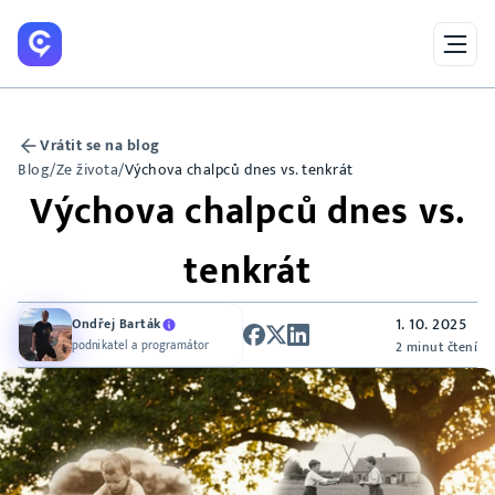
Vrátit se na blog
Blog
/
Ze života
/
Výchova chalpců dnes vs. tenkrát
Výchova chalpců dnes vs.
tenkrát
1. 10. 2025
Ondřej Barták
podnikatel a programátor
2 minut čtení