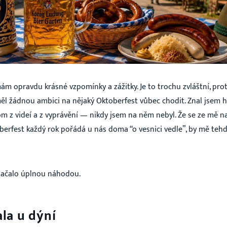
m opravdu krásné vzpomínky a zážitky. Je to trochu zvláštní, pro
měl žádnou ambici na nějaký Oktoberfest vůbec chodit. Znal jsem
m z videí a z vyprávění — nikdy jsem na něm nebyl. Že se ze mě 
oberfest každý rok pořádá u nás doma “o vesnici vedle”, by mě tehd
 začalo úplnou náhodou.
ala u dýní