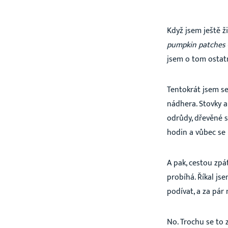
Když jsem ještě ž
pumpkin patches
jsem o tom ostat
Tentokrát jsem se
nádhera. Stovky a
odrůdy, dřevěné s
hodin a vůbec se 
A pak, cestou zpát
probíhá. Říkal js
podívat, a za pá
No. Trochu se to z