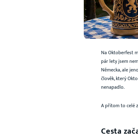
Na Oktoberfest má
pár lety jsem ne
Německa, ale jeno
člověk, který Okt
nenapadlo.
A přitom to celé
Cesta zač