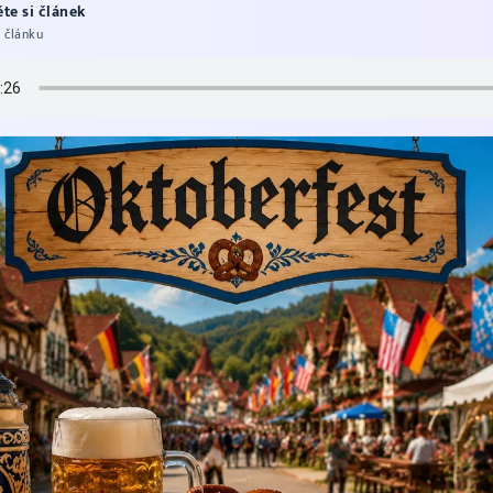
te si článek
 článku