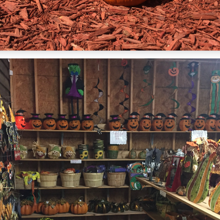
🤖
Novinky ze světa AI
➕
...a mnoho dalšího
Sleduj mě na Instagramu
Teď ne
Sdílím pravidelně nový obsah a i ten, který nenajdete tu na stránkách.