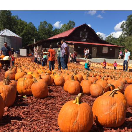
Reálné příběhy a zkušenosti z
cestování, podnikání a světa
AI
Zákulisní tipy, novinky, vše na jednom místě.
✈️
Cestování po světě – lowcost i nadstandard
💼
Podnikání a budování mnohamilionového impéria
USA a Texas – tipy, triky a věci, které jste o Americe
🇺🇸
nevěděli