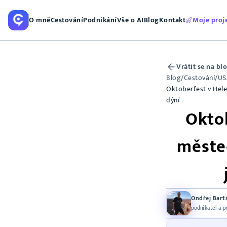
O mně
Cestování
Podnikání
Vše o AI
Blog
Kontakt
Moje proj
Vrátit se na bl
Blog
/
Cestování
/
US
Oktoberfest v Hele
dýní
Oktob
měste
Ondřej Bart
podnikatel a 