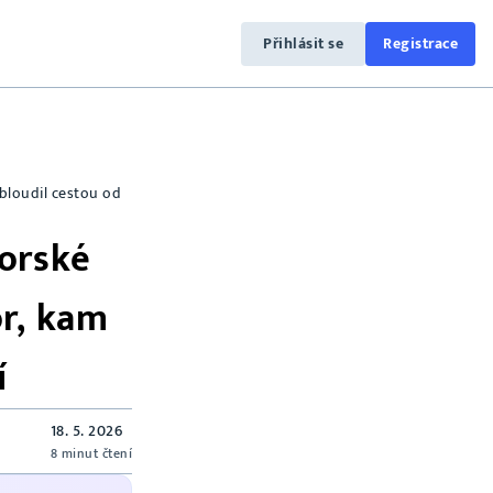
Přihlásit se
Registrace
bloudil cestou od
vorské
r, kam
í
18. 5. 2026
8 minut čtení