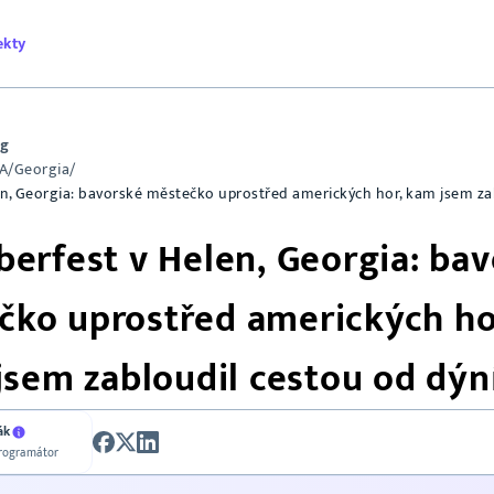
ekty
og
A
/
Georgia
/
n, Georgia: bavorské městečko uprostřed amerických hor, kam jsem za
erfest v Helen, Georgia: ba
čko uprostřed amerických ho
jsem zabloudil cestou od dýn
ák
programátor