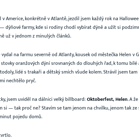
il v Americe, konkrétně v Atlantě, jezdil jsem každý rok na Hallowe
— dýňové farmy, kde si rodiny chodí vybírat dýně a užít si podzim
ně už v jednom z minulých článků.
 vydal na farmu severně od Atlanty, kousek od městečka Helen v Ge
 stovky oranžových dýní srovnaných do dlouhých řad, k tomu bílé 
todoly, lidé s trakaři a dětský smích všude kolem. Strávil jsem ta
mi nechtělo pryč.
ky, jsem uviděl na dálnici velký billboard:
Oktoberfest, Helen
. A ž
em si — tak proč ne? Stavím se tam jenom na chvilku, jenom tak ze
r minut pojedu domů.
vrtlo.