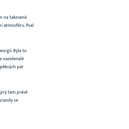
en na takzvané
ní atmosféru. Psal
orgii. Byla to
a nazelenalé
m pěkných pár
e prý tam právě
 srandy se