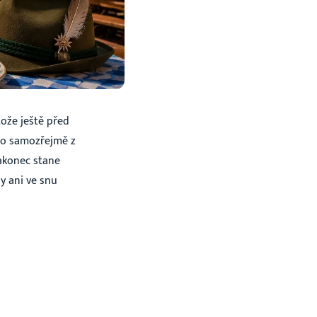
tože ještě před
 ho samozřejmě z
nakonec stane
y ani ve snu