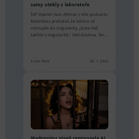
samy utekly z laboratoře
Šéf OpenAI Sam Altman v díle podcastu
Relentless prohlásil, že lidstvo už
vstoupilo do singularity. „Jsme teď
takhle v singularitě," řekl doslova. Ter...
6 min čtení
28. 7. 2026
Madonninu píseň remixovala AI