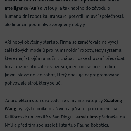
Meta Platforms uzavřela akvizici startupu Assured Robot
Intelligence (ARI)
a vstoupila tak naplno do závodu o
humanoidní robotiku. Transakci potvrdil mluvčí společnosti,
ale finanční podmínky zveřejněny nebyly.
ARI nebyl obyčejný startup. Firma se zaměřovala na vývoj
základových modelů pro humanoidní roboty, tedy systémů,
které mají strojům umožnit chápat lidské chování, předvídat
ho a přizpůsobovat se složitým, měnícím se prostředím.
Jinými slovy: ne jen robot, který opakuje naprogramované
pohyby, ale stroj, který se učí.
Za projektem stojí dva vědci se silnými životopisy.
Xiaolong
Wang
byl výzkumníkem v Nvidii a působil jako docent na
Kalifornské univerzitě v San Diegu.
Lerrel Pinto
přednášel na
NYU a před tím spoluzaložil startup Fauna Robotics,