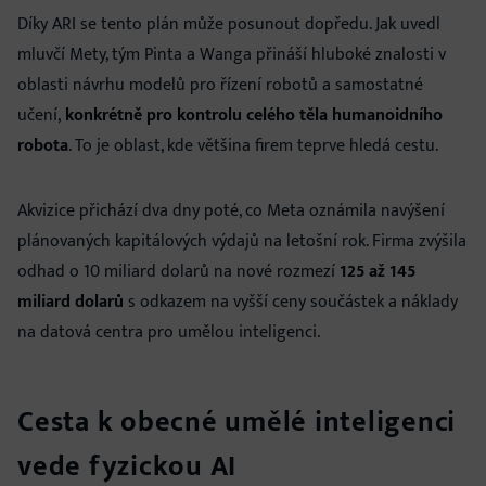
Díky ARI se tento plán může posunout dopředu. Jak uvedl
mluvčí Mety, tým Pinta a Wanga přináší hluboké znalosti v
oblasti návrhu modelů pro řízení robotů a samostatné
učení,
konkrétně pro kontrolu celého těla humanoidního
robota
. To je oblast, kde většina firem teprve hledá cestu.
Akvizice přichází dva dny poté, co Meta oznámila navýšení
plánovaných kapitálových výdajů na letošní rok. Firma zvýšila
odhad o 10 miliard dolarů na nové rozmezí
125 až 145
miliard dolarů
s odkazem na vyšší ceny součástek a náklady
na datová centra pro umělou inteligenci.
Cesta k obecné umělé inteligenci
vede fyzickou AI