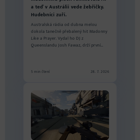
a teď v Austrálii vede žebříčky.
Hudebníci zuří.
Australská rádia od dubna melou
dokola tanečně přebalený hit Madonny
Like a Prayer. Vydal ho DJ z
Queenslandu Josh Fawaz, drží první
místo v žebříčku...
5 min čtení
28. 7. 2026