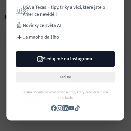
USA a Texas – tipy, triky a věci, které jste o
🇺🇸
Americe nevěděli
Komentáře
0
🤖
Novinky ze světa AI
➕
...a mnoho dalšího
Sleduj mě na Instagramu
Chcete se zapojit do diskuze?
Buďte ve spojení s komunitou a získejte přístup k
Teď ne
exkluzivnímu obsahu.
Sdílím pravidelně nový obsah a i ten, který nenajdete tu na
Zaregistrovat se
Přihlásit se
stránkách.