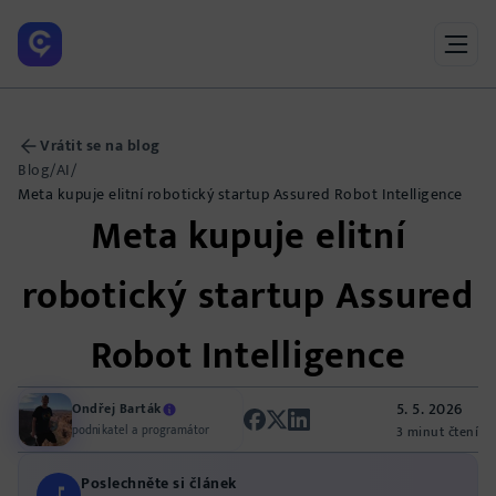
Vrátit se na blog
Blog
/
AI
/
Meta kupuje elitní robotický startup Assured Robot Intelligence
Meta kupuje elitní
robotický startup Assured
Robot Intelligence
5. 5. 2026
Ondřej Barták
podnikatel a programátor
3 minut čtení
Poslechněte si článek