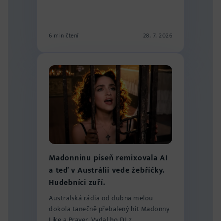
6 min čtení
28. 7. 2026
Madonninu píseň remixovala AI
a teď v Austrálii vede žebříčky.
Hudebníci zuří.
Australská rádia od dubna melou
dokola tanečně přebalený hit Madonny
Like a Prayer. Vydal ho DJ z