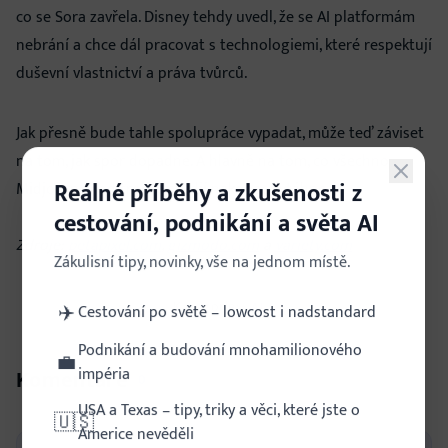
co se Sora zavřela. Disney tehdy uvedl, že se AI platformám
nebrání a chce dál pracovat s technologiemi, které respektují
duševní vlastnictví a práva tvůrců.
Jak přesně bude tahle spolupráce vypadat, může teď záviset
na tom, jak spor dopadne. A hlavně na tom, co všechno
Reálné příběhy a zkušenosti z
Midjourney od trojice studií nakonec vytáhne.
cestování, podnikání a světa AI
Zdroje:
petapixel.com
,
gizmodo.com
a
variety.com
Zákulisní tipy, novinky, vše na jednom místě.
Kategorie:
✈️
AI
Cestování po světě – lowcost i nadstandard
Podnikání a budování mnohamilionového
💼
impéria
Komentáře
0
USA a Texas – tipy, triky a věci, které jste o
🇺🇸
Americe nevěděli