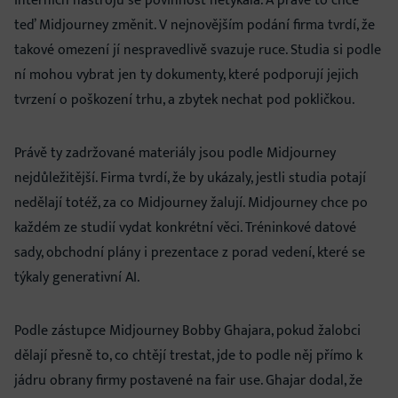
Interních nástrojů se povinnost netýkala. A právě to chce
teď Midjourney změnit. V nejnovějším podání firma tvrdí, že
takové omezení jí nespravedlivě svazuje ruce. Studia si podle
ní mohou vybrat jen ty dokumenty, které podporují jejich
tvrzení o poškození trhu, a zbytek nechat pod pokličkou.
Právě ty zadržované materiály jsou podle Midjourney
nejdůležitější. Firma tvrdí, že by ukázaly, jestli studia potají
nedělají totéž, za co Midjourney žalují. Midjourney chce po
každém ze studií vydat konkrétní věci. Tréninkové datové
sady, obchodní plány i prezentace z porad vedení, které se
týkaly generativní AI.
Podle zástupce Midjourney Bobby Ghajara, pokud žalobci
dělají přesně to, co chtějí trestat, jde to podle něj přímo k
jádru obrany firmy postavené na fair use. Ghajar dodal, že