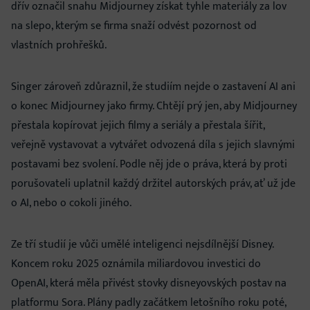
dřív označil snahu Midjourney získat tyhle materiály za lov
na slepo, kterým se firma snaží odvést pozornost od
vlastních prohřešků.
Singer zároveň zdůraznil, že studiím nejde o zastavení AI ani
o konec Midjourney jako firmy. Chtějí prý jen, aby Midjourney
přestala kopírovat jejich filmy a seriály a přestala šířit,
veřejně vystavovat a vytvářet odvozená díla s jejich slavnými
postavami bez svolení. Podle něj jde o práva, která by proti
porušovateli uplatnil každý držitel autorských práv, ať už jde
o AI, nebo o cokoli jiného.
Ze tří studií je vůči umělé inteligenci nejsdílnější Disney.
Koncem roku 2025 oznámila miliardovou investici do
OpenAI, která měla přivést stovky disneyovských postav na
platformu Sora. Plány padly začátkem letošního roku poté,