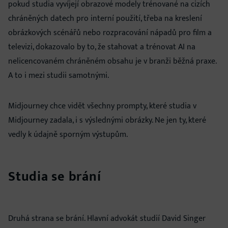
pokud studia vyvíjejí obrazové modely trénované na cizích
chráněných datech pro interní použití, třeba na kreslení
obrázkových scénářů nebo rozpracování nápadů pro film a
televizi, dokazovalo by to, že stahovat a trénovat AI na
nelicencovaném chráněném obsahu je v branži běžná praxe.
A to i mezi studii samotnými.
Midjourney chce vidět všechny prompty, které studia v
Midjourney zadala, i s výslednými obrázky. Ne jen ty, které
vedly k údajně sporným výstupům.
Studia se brání
Druhá strana se brání. Hlavní advokát studií David Singer