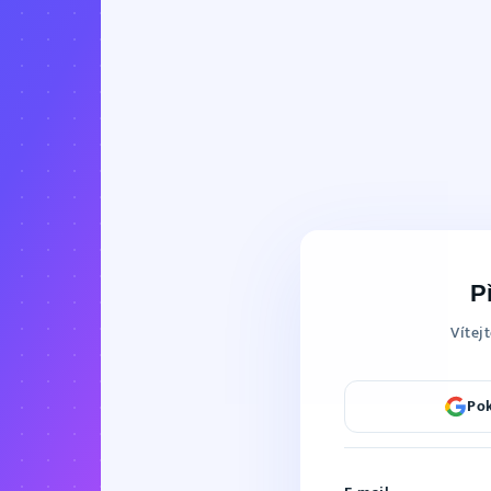
P
Vítej
Pok