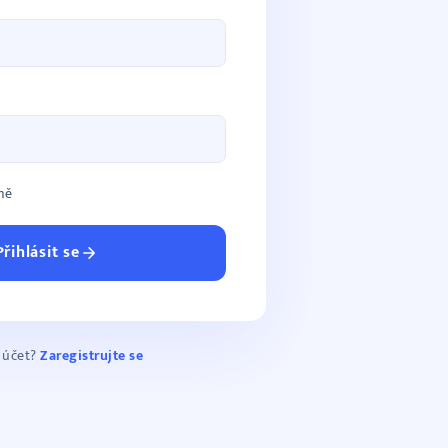
mě
Přihlásit se
 účet?
Zaregistrujte se