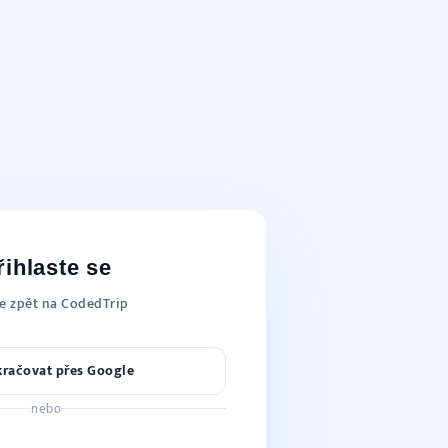
řihlaste se
te zpět na CodedTrip
račovat přes Google
nebo