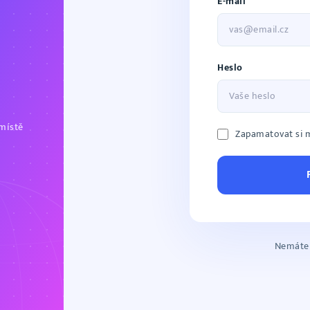
E-mail
Heslo
místě
Zapamatovat si 
Nemáte