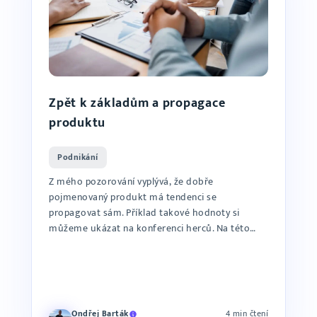
Zpět k základům a propagace
produktu
Podnikání
Z mého pozorování vyplývá, že dobře
pojmenovaný produkt má tendenci se
propagovat sám. Příklad takové hodnoty si
můžeme ukázat na konferenci herců. Na této
konferenci je též množství fotografů, kteř...
Ondřej Barták
4 min čtení