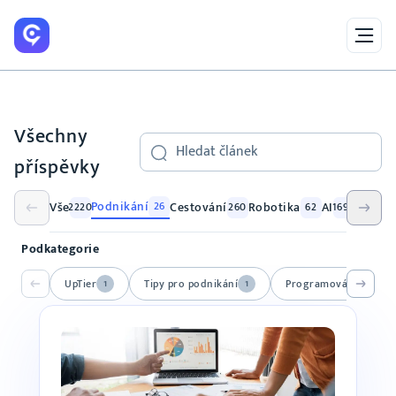
Všechny
Search
příspěvky
Podnikání
Vše
Cestování
Robotika
AI
Ze živo
26
2220
260
62
1690
Podkategorie
UpTier
Tipy pro podnikání
Programování
1
1
3