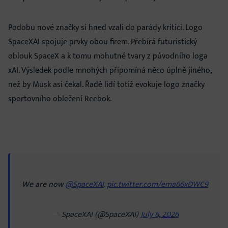
Podobu nové značky si hned vzali do parády kritici. Logo
SpaceXAI spojuje prvky obou firem. Přebírá futuristický
oblouk SpaceX a k tomu mohutné tvary z původního loga
xAI. Výsledek podle mnohých připomíná něco úplně jiného,
než by Musk asi čekal. Řadě lidí totiž evokuje logo značky
sportovního oblečení Reebok.
We are now
@SpaceXAI
.
pic.twitter.com/ema66xDWC9
— SpaceXAI (@SpaceXAI)
July 6, 2026