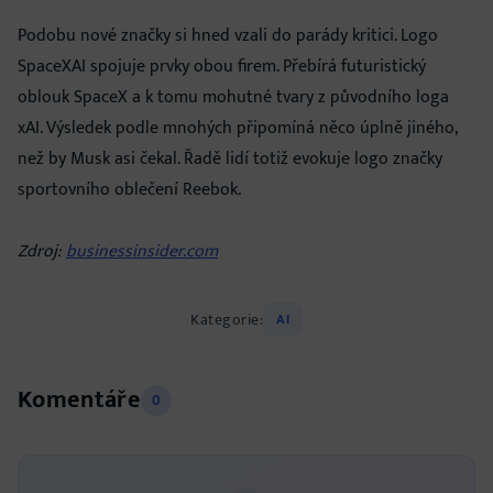
Podobu nové značky si hned vzali do parády kritici. Logo
SpaceXAI spojuje prvky obou firem. Přebírá futuristický
oblouk SpaceX a k tomu mohutné tvary z původního loga
xAI. Výsledek podle mnohých připomíná něco úplně jiného,
než by Musk asi čekal. Řadě lidí totiž evokuje logo značky
sportovního oblečení Reebok.
Zdroj:
businessinsider.com
Kategorie:
AI
Komentáře
0