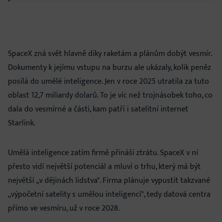
SpaceX zná svět hlavně díky raketám a plánům dobýt vesmír.
Dokumenty k jejímu vstupu na burzu ale ukázaly, kolik peněz
posílá do umělé inteligence. Jen v roce 2025 utratila za tuto
oblast 12,7 miliardy dolarů. To je víc než trojnásobek toho, co
dala do vesmírné a části, kam patří i satelitní internet
Starlink.
Umělá inteligence zatím firmě přináší ztrátu. SpaceX v ní
přesto vidí největší potenciál a mluví o trhu, který má být
největší „v dějinách lidstva". Firma plánuje vypustit takzvané
„výpočetní satelity s umělou inteligencí", tedy datová centra
přímo ve vesmíru, už v roce 2028.