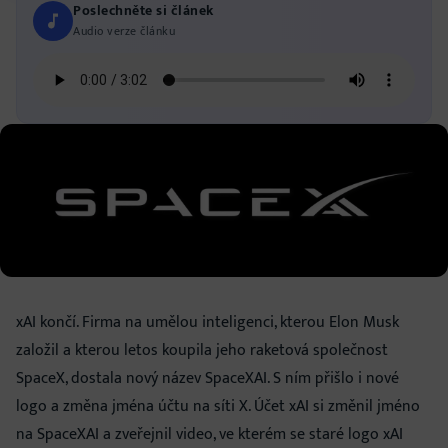
Poslechněte si článek
Audio verze článku
xAI končí. Firma na umělou inteligenci, kterou Elon Musk
založil a kterou letos koupila jeho raketová společnost
SpaceX, dostala nový název SpaceXAI. S ním přišlo i nové
logo a změna jména účtu na síti X. Účet xAI si změnil jméno
na SpaceXAI a zveřejnil video, ve kterém se staré logo xAI