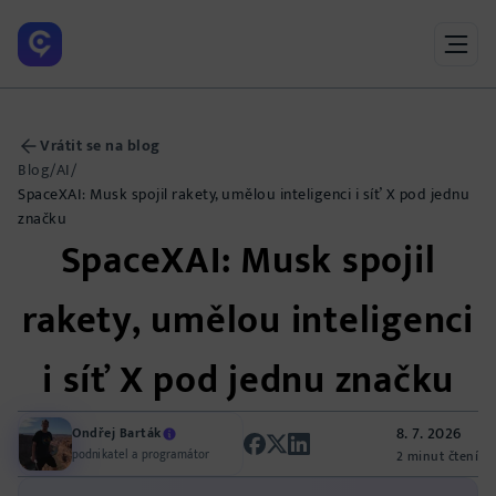
Vrátit se na blog
Blog
/
AI
/
SpaceXAI: Musk spojil rakety, umělou inteligenci i síť X pod jednu
značku
SpaceXAI: Musk spojil
rakety, umělou inteligenci
i síť X pod jednu značku
8. 7. 2026
Ondřej Barták
podnikatel a programátor
2 minut čtení