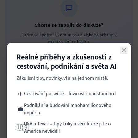
Chcete se zapojit do diskuze?
Buďte ve spojení s komunitou a získejte přístup k
exkluzivnímu obsahu.
Reálné příběhy a zkušenosti z
Zaregistrovat se
Přihlásit se
cestování, podnikání a světa AI
Zákulisní tipy, novinky, vše na jednom místě.
✈️
Cestování po světě – lowcost i nadstandard
Zatím žádné komentáře. Buďte první!
Podnikání a budování mnohamilionového
💼
impéria
USA a Texas – tipy, triky a věci, které jste o
🇺🇸
Americe nevěděli