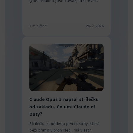
Queenslandu Josh Fawaz, drží první
místo v žebříčku...
5 min čtení
28. 7. 2026
Claude Opus 5 napsal střílečku
od základu. Co umí Claude of
Duty?
Střílečka z pohledu první osoby, která
běží přímo v prohlížeči, má vlastní