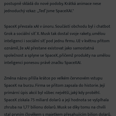
postupně skládá do nové podoby. Krátká animace nese
jednoduchý vzkaz: „Teď jsme SpaceXAI."
SpaceX převzala xAI v únoru. Součástí obchodu byl i chatbot
Grok a sociální síť X. Musk tak dostal svoje rakety, umělou
inteligenci i sociální síť pod jednu firmu. Už v květnu přitom
oznámil, že xAI přestane existovat jako samostatná
společnost a splyne se SpaceX, přičemž produkty na umělou
inteligenci ponesou právě značku SpaceXAI.
Změna názvu přišla krátce po velkém červnovém vstupu
SpaceX na burzu. Firma se přitom zapsala do historie. Její
primární úpis akcií byl vůbec největší, jaký kdy proběhl.
SpaceX získala 75 miliard dolarů a její hodnota se vyšplhala
zhruba na 1,77 bilionu dolarů. Musk se díky tomu na chvíli
stal prvním člověkem s majetkem přesahujícím bilion dolarů.