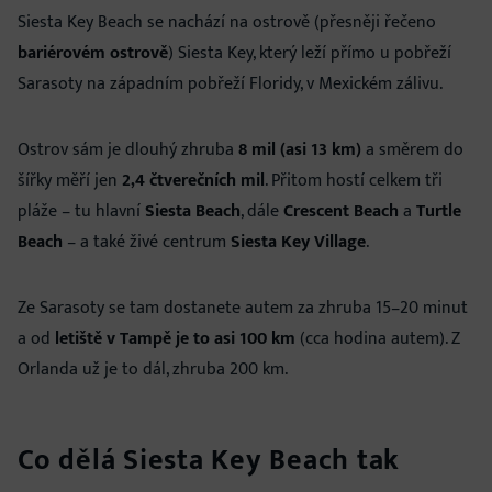
Siesta Key Beach se nachází na ostrově (přesněji řečeno
bariérovém ostrově
) Siesta Key, který leží přímo u pobřeží
Sarasoty na západním pobřeží Floridy, v Mexickém zálivu.
Ostrov sám je dlouhý zhruba
8 mil (asi 13 km)
a směrem do
šířky měří jen
2,4 čtverečních mil
. Přitom hostí celkem tři
pláže – tu hlavní
Siesta Beach
, dále
Crescent Beach
a
Turtle
Beach
– a také živé centrum
Siesta Key Village
.
Ze Sarasoty se tam dostanete autem za zhruba 15–20 minut
a od
letiště v Tampě je to asi 100 km
(cca hodina autem). Z
Orlanda už je to dál, zhruba 200 km.
Co dělá Siesta Key Beach tak