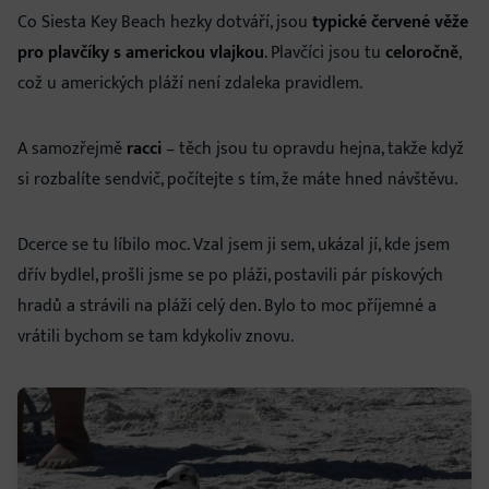
Co Siesta Key Beach hezky dotváří, jsou
typické červené věže
pro plavčíky s americkou vlajkou
. Plavčíci jsou tu
celoročně
,
což u amerických pláží není zdaleka pravidlem.
A samozřejmě
racci
– těch jsou tu opravdu hejna, takže když
si rozbalíte sendvič, počítejte s tím, že máte hned návštěvu.
Dcerce se tu líbilo moc. Vzal jsem ji sem, ukázal jí, kde jsem
dřív bydlel, prošli jsme se po pláži, postavili pár pískových
hradů a strávili na pláži celý den. Bylo to moc příjemné a
vrátili bychom se tam kdykoliv znovu.