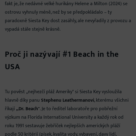
fakt je, že nedávné velké hurikány Helene a Milton (2024) se
ostrovu vyhnuly méně, než by se předpokládalo – ty
paradoxně Siesta Key dost zasáhly, ale nevyřadily z provozu a
vypadá stále stejně krásně.
Proč ji nazývají #1 Beach in the
USA
Tu pověst „nejhezčí pláž Ameriky" si Siesta Key vysloužila
hlavně díky panu
Stephenu Leathermanovi
, kterému všichni
říkají
„Dr. Beach"
. Je to ředitel laboratoře pro pobřežní
výzkum na Florida International University a každý rok od
roku 1991 sestavuje žebříček nejlepších amerických pláží
podle 50 kritérií (písek, kvalita vody, vybavení, davy lidí,