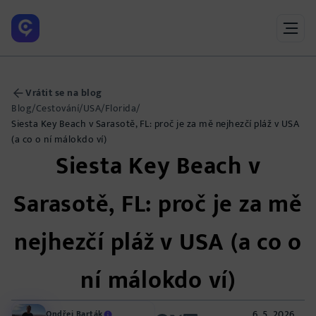
Vrátit se na blog
Blog
/
Cestování
/
USA
/
Florida
/
Siesta Key Beach v Sarasotě, FL: proč je za mě nejhezčí pláž v USA
(a co o ní málokdo ví)
Siesta Key Beach v
Sarasotě, FL: proč je za mě
nejhezčí pláž v USA (a co o
ní málokdo ví)
6. 5. 2026
Ondřej Barták