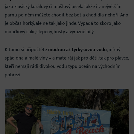
jako klasický korálový či mušlový písek. Takže i v největším
parnu po něm můžete chodit bez bot a chodidla nehoří. Ano
je občas horký, ale ne tak jako jinde. Vypadá to skoro jako
moučkový cukr, slepený, hustý a výrazně bílý.
K tomu si připočtěte
modrou až tyrkysovou vodu
, mírný
spád dna a malé vlny – a máte ráj jak pro děti, tak pro plavce,
kteří nemají rádi divokou vodu typu oceán na východním
pobřeží.