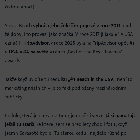
čistota apod.).
Siesta Beach
vyhrála jeho žebříček poprvé v roce 2011
a od
té doby ji to provází jako značka. V roce 2017 ji jako #1 v USA
označil i
TripAdvisor
, v roce 2025 byla na TripAdvisor opět
#1
v USA a #4 na světě
v rámci „Best of the Best Beaches"
awards.
Takže když uvidíte tu cedulku „
#1 Beach in the USA
", není to
marketing místních – je to fakt podložený mezinárodními
žebříčky.
Cedule, která je dnes u vstupu, je novější verze.
Já si pamatuji
ještě tu starší
, ke které jsem se před lety chodil fotit, když
jsem v Sarasotě bydlel. Tu starou ceduli najdete různě po