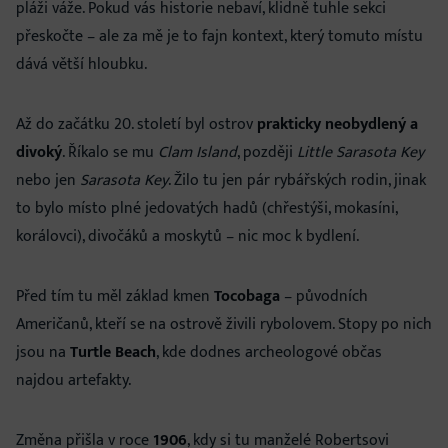
pláži váže. Pokud vás historie nebaví, klidně tuhle sekci
přeskočte – ale za mě je to fajn kontext, který tomuto místu
dává větší hloubku.
Až do začátku 20. století byl ostrov
prakticky neobydlený a
divoký
. Říkalo se mu
Clam Island
, později
Little Sarasota Key
nebo jen
Sarasota Key
. Žilo tu jen pár rybářských rodin, jinak
to bylo místo plné jedovatých hadů (chřestýši, mokasíni,
korálovci), divočáků a moskytů – nic moc k bydlení.
Před tím tu měl základ kmen
Tocobaga
– původních
Američanů, kteří se na ostrově živili rybolovem. Stopy po nich
jsou na
Turtle Beach
, kde dodnes archeologové občas
najdou artefakty.
Změna přišla v roce
1906
, kdy si tu manželé Robertsovi