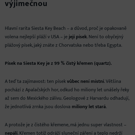
výjimečnou
Hlavní rarita Siesta Key Beach – a důvod, proč je opakovaně
volena nejlepší pláží v USA – je
její písek
. Není to obyčejný
plážový písek, jaký znáte z Chorvatska nebo třeba Egypta.
Písek na Siesta Key je z 99 % čistý křemen (quartz).
A teď ta zajímavost: ten písek
vůbec není místní
. Většina
pochází z Apalačských hor, odkud ho miliony let unášely řeky
až sem do Mexického zálivu. Geologové z Harvardu odhadují,
že jednotlivá zrnka jsou doslova
miliony let stará
.
A protože je z čistého křemene, má jednu super vlastnost –
nepálí
. Křemen totiž odráží sluneční záření a teplo nedrží