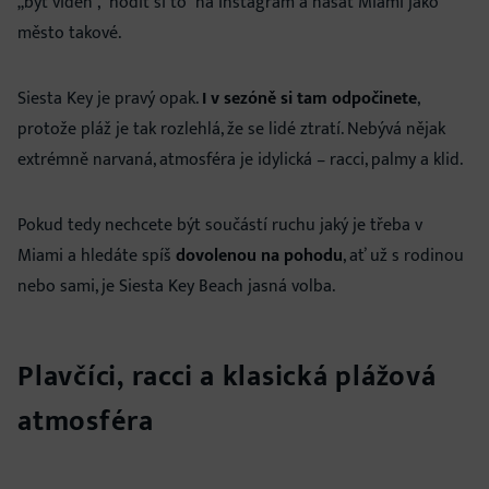
„být viděn", “hodit si to” na Instagram a nasát Miami jako
město takové.
Siesta Key je pravý opak.
I v sezóně si tam odpočinete
,
protože pláž je tak rozlehlá, že se lidé ztratí. Nebývá nějak
extrémně narvaná, atmosféra je idylická – racci, palmy a klid.
Pokud tedy nechcete být součástí ruchu jaký je třeba v
Miami a hledáte spíš
dovolenou na pohodu
, ať už s rodinou
nebo sami, je Siesta Key Beach jasná volba.
Plavčíci, racci a klasická plážová
atmosféra