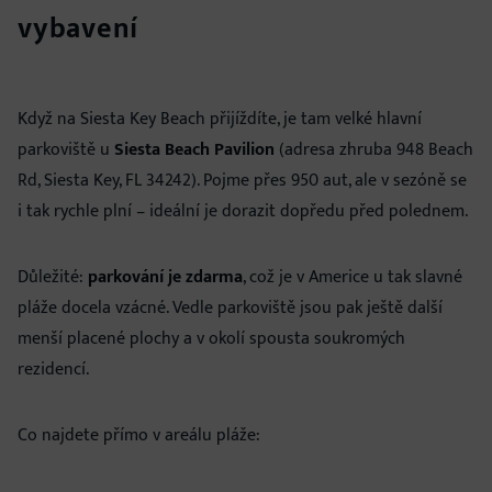
vybavení
Když na Siesta Key Beach přijíždíte, je tam velké hlavní
parkoviště u
Siesta Beach Pavilion
(adresa zhruba 948 Beach
Rd, Siesta Key, FL 34242). Pojme přes 950 aut, ale v sezóně se
i tak rychle plní – ideální je dorazit dopředu před polednem.
Důležité:
parkování je zdarma
, což je v Americe u tak slavné
pláže docela vzácné. Vedle parkoviště jsou pak ještě další
menší placené plochy a v okolí spousta soukromých
rezidencí.
Co najdete přímo v areálu pláže: