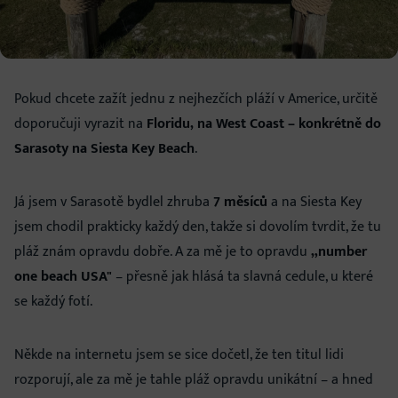
Pokud chcete zažít jednu z nejhezčích pláží v Americe, určitě
doporučuji vyrazit na
Floridu, na West Coast – konkrétně do
Sarasoty na Siesta Key Beach
.
Já jsem v Sarasotě bydlel zhruba
7 měsíců
a na Siesta Key
jsem chodil prakticky každý den, takže si dovolím tvrdit, že tu
pláž znám opravdu dobře. A za mě je to opravdu
„number
one beach USA"
– přesně jak hlásá ta slavná cedule, u které
se každý fotí.
Někde na internetu jsem se sice dočetl, že ten titul lidi
rozporují, ale za mě je tahle pláž opravdu unikátní – a hned