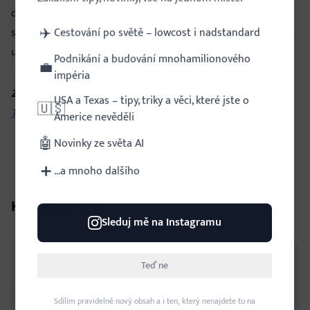
dlouhém seznamu AI novinek. Jsou připomínkou, že čím
✈️
schopnější modely vznikají, tím víc se bude řešit nejen to, co
Cestování po světě – lowcost i nadstandard
umí, ale hlavně kdo k nim má mít přístup.
Podnikání a budování mnohamilionového
💼
impéria
Zdroj:
Security Affairs
,
The Economist
,
Anthropic
,
AP News
,
USA a Texas – tipy, triky a věci, které jste o
🇺🇸
TechSpot
Americe nevěděli
🤖
Novinky ze světa AI
Kategorie:
AI
➕
...a mnoho dalšího
Komentáře
0
Sleduj mě na Instagramu
Teď ne
Sdílím pravidelně nový obsah a i ten, který nenajdete tu na