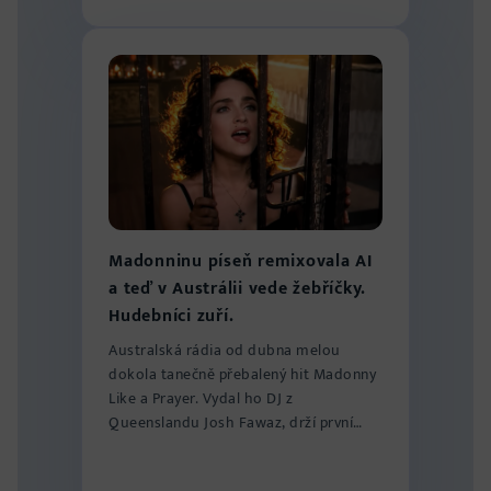
Madonninu píseň remixovala AI
a teď v Austrálii vede žebříčky.
Hudebníci zuří.
Australská rádia od dubna melou
dokola tanečně přebalený hit Madonny
Like a Prayer. Vydal ho DJ z
Queenslandu Josh Fawaz, drží první
místo v žebříčku...