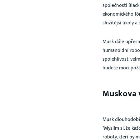
společnosti Blac
ekonomického fóra
složitější úkoly 
Musk dále upřesn
humanoidní roboty
spolehlivost, vel
budete moci požád
Muskova v
Musk dlouhodobě 
"Myslím si, že kaž
roboty, kteří by m