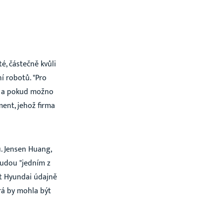
é, částečně kvůli
í robotů. "
Pro
up a pokud možno
ent, jehož firma
ů. Jensen Huang,
budou "jedním z
st Hyundai údajně
erá by mohla být