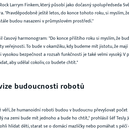
kRock Larrym Finkem, který působí jako dočasný spolupředseda Sv
. "Pravděpodobně ještě letos, do konce tohoto roku, si myslím, ž
a stále budou nasazeni v průmyslovém prostředí."
il časový harmonogram: "Do konce příštího roku si myslím, že b
 veřejnosti. To bude v okamžiku, kdy budeme mít jistotu, že mají
mi vysokou bezpečnost a rozsah funkčnosti je také velmi vysoký. V
at, aby udělal cokoliv, co budete chtít."
ize budoucnosti robotů
věří, že humanoidní roboti budou v budoucnu převyšovat počet li
dý na zemi bude mít jednoho a bude ho chtít," prohlásil šéf Tesly. 
ohli hlídat děti, starat se o domácí mazlíčky nebo pomáhat s péčí o