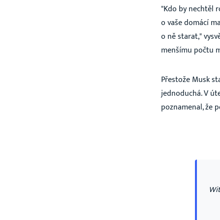
"Kdo by nechtěl ro
o vaše domácí maz
o ně starat," vys
menšímu počtu ml
Přestože Musk sta
jednoduchá. V úte
poznamenal, že p
Wit