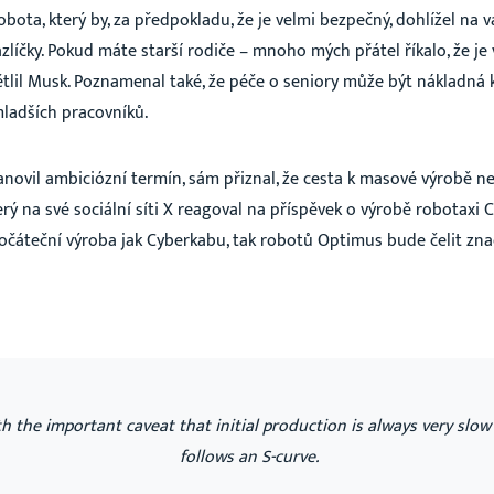
bota, který by, za předpokladu, že je velmi bezpečný, dohlížel na va
líčky. Pokud máte starší rodiče – mnoho mých přátel říkalo, že je 
větlil Musk. Poznamenal také, že péče o seniory může být nákladná k
adších pracovníků.
novil ambiciózní termín, sám přiznal, že cesta k masové výrobě 
Reálné příběhy a zkušenosti z
rý na své sociální síti X reagoval na příspěvek o výrobě robotaxi 
cestování, podnikání a světa
očáteční výroba jak Cyberkabu, tak robotů Optimus bude čelit zn
AI
Zákulisní tipy, novinky, vše na jednom místě.
✈️
Cestování po světě – lowcost i nadstandard
💼
Podnikání a budování mnohamilionového impéria
h the important caveat that initial production is always very slow
USA a Texas – tipy, triky a věci, které jste o Americe
follows an S-curve.
🇺🇸
nevěděli