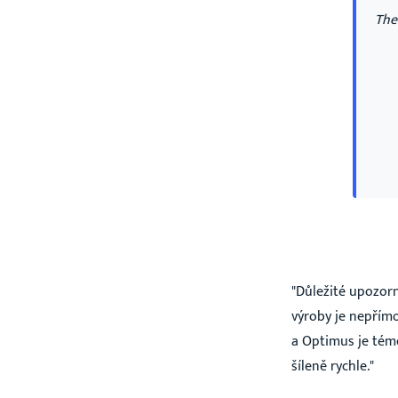
The
"Důležité upozorn
výroby je nepřímo
a Optimus je tém
šíleně rychle."