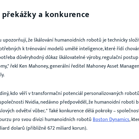
 překážky a konkurence
 upozorňují, že škálování humanoidních robotů je technicky složit
třebných k trénování modelů umělé inteligence, které řídí chován
 potřeba důvěryhodný důkaz škálovatelné výroby, regulační post
omy
," řekl Ken Mahoney, generální ředitel Mahoney Asset Managem
ly.
diný, kdo věří v transformační potenciál personalizovaných robot
 společnosti Nvidia, nedávno předpověděl, že humanoidní roboti 
slových odvětví vůbec." Také konkurence dělá pokroky – společno
 burzu pro svou divizi humanoidních robotů
Boston Dynamics
, kt
iard dolarů (přibližně 672 miliard korun).