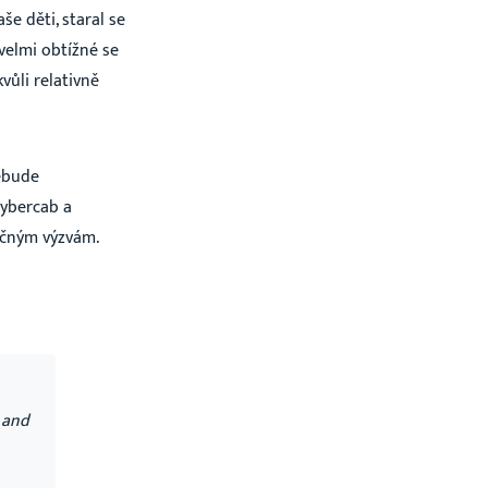
še děti, staral se
velmi obtížné se
vůli relativně
nebude
Cybercab a
ačným výzvám.
 and