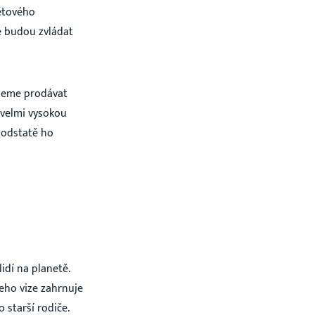
ětového
e budou zvládat
udeme prodávat
 velmi vysokou
 podstatě ho
dí na planetě.
Jeho vize zahrnuje
 starší rodiče.