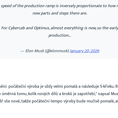
🤖
 speed of the production ramp is inversely proportionate to how
Novinky ze světa AI
new parts and steps there are.
➕
...a mnoho dalšího
For Cybercab and Optimus, almost everything is new, so the early
production…
Sleduj mě na Instagramu
Teď ne
— Elon Musk (@elonmusk)
January 20, 2026
Sdílím pravidelně nový obsah a i ten, který nenajdete tu na stránkách.
ění: počáteční výroba je vždy velmi pomalá a následuje S-křivku. 
 úměrná tomu, kolik nových dílů a kroků je zapotřebí," napsal Mus
ěř vše nové, takže počáteční tempo výroby bude mučivě pomalé, a