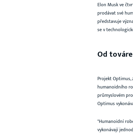
Elon Musk ve čtvr
prodávat své hum
představuje význ
se v technologic
Od továr
Projekt Optimus, z
humanoidního robo
průmyslovém prost
Optimus vykonáva
"Humanoidní robo
vykonávají jedno