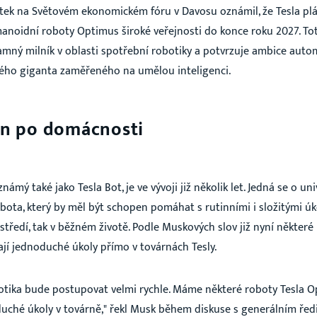
tek na Světovém ekonomickém fóru v Davosu oznámil, že Tesla plá
anoidní roboty Optimus široké veřejnosti do konce roku 2027. To
amný milník v oblasti spotřební robotiky a potvrzuje ambice aut
kého giganta zaměřeného na umělou inteligenci.
en po domácnosti
námý také jako Tesla Bot, je ve vývoji již několik let. Jedná se o un
ta, který by měl být schopen pomáhat s rutinními i složitými úko
ředí, tak v běžném životě. Podle Muskových slov již nyní některé
jí jednoduché úkoly přímo v továrnách Tesly.
tika bude postupovat velmi rychle. Máme některé roboty Tesla Op
duché úkoly v továrně," řekl Musk během diskuse s generálním řed