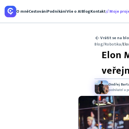
O mně
Cestování
Podnikání
Vše o AI
Blog
Kontakt
Moje proj
Vrátit se na bl
Blog
/
Robotika
/
Elo
Elon 
veřej
Ondřej Bart
podnikatel a 