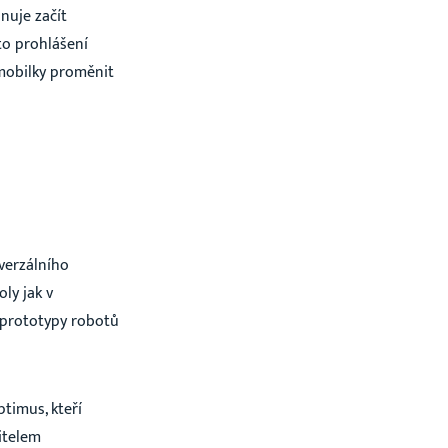
nuje začít
to prohlášení
omobilky proměnit
iverzálního
ly jak v
 prototypy robotů
timus, kteří
itelem