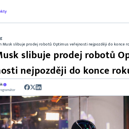
ekty
og
n Musk slibuje prodej robotů Optimus veřejnosti nejpozději do konce 
Musk slibuje prodej robotů O
nosti nejpozději do konce rok
ák
programátor