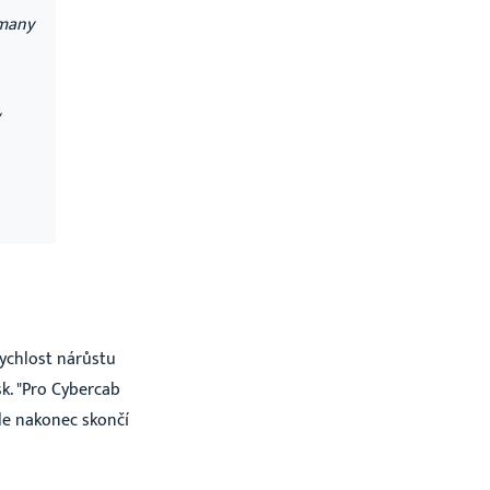
 many
Rychlost nárůstu
k. "Pro Cybercab
le nakonec skončí