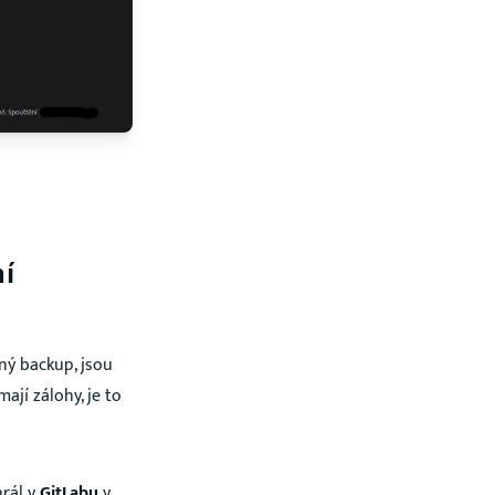
ní
ný backup, jsou
ají zálohy, je to
hrál v
GitLabu
v