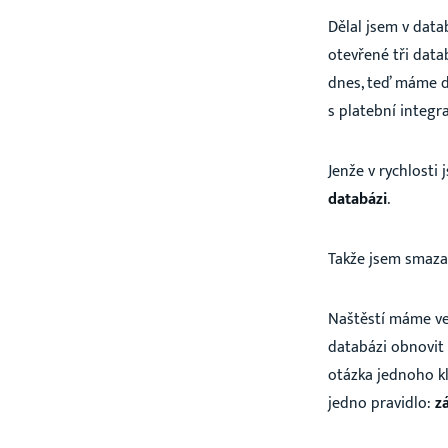
Dělal jsem v data
otevřené tři data
dnes, teď máme d
s platební integra
Jenže v rychlosti 
databázi
.
Takže jsem smazal
Naštěstí máme vel
databázi obnovit
otázka jednoho kli
jedno pravidlo:
z