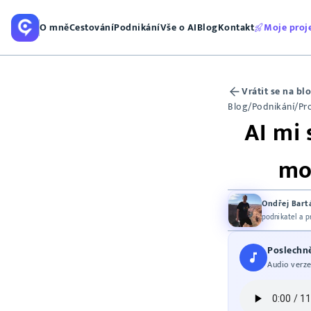
O mně
Cestování
Podnikání
Vše o AI
Blog
Kontakt
Moje proj
Vrátit se na bl
Blog
/
Podnikání
/
Pr
AI mi 
mo
Ondřej Bart
podnikatel a 
Poslechně
Audio verze