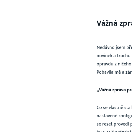
Vážná zpr
Nedávno jsem př
novinek a trochu l
opravdu z ničeho 
Pobavila mě a zár
„Vážná zpráva pr
Co se vlastně sta
nastavené konfig
se reset provedl 