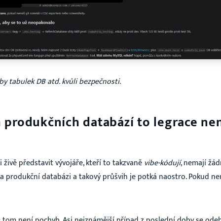
🤖
Novinky ze světa AI
➕
...a mnoho dalšího
Sleduj mě na Instagramu
by tabulek DB atd. kvůli bezpečnosti.
Teď ne
h produkčních databází to legrace ne
Sdílím pravidelně nový obsah a i ten, který nenajdete tu na stránkách.
i živě představit vývojáře, kteří to takzvaně
vibe-kódují
, nemají žád
a produkční databázi a takový průšvih je potká naostro. Pokud nem
O tom není pochyb. Asi nejznámější případ z poslední doby se ode