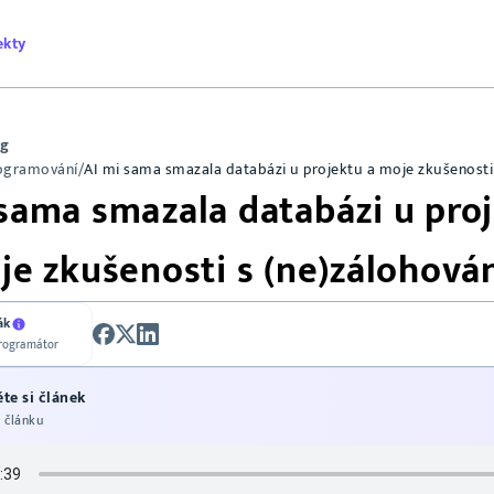
ekty
og
ogramování
/
AI mi sama smazala databázi u projektu a moje zkušenosti
sama smazala databázi u pro
je zkušenosti s (ne)zálohová
ák
programátor
te si článek
 článku