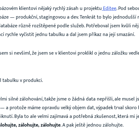
bázovém klientovi nějaký rychlý zásah u projektu
Editee
. Pod seb
báze — produkční, stagingovou a dev. Tenkrát to bylo jednodušší 
atabáze různě rozštěpené podle služeb. Potřeboval jsem kvůli n
cí rychle vyčistit jednu tabulku a dal jsem příkaz na její smazání.
jsem si nevšiml, že jsem se v klientovi proklikl o jednu záložku ved
 tabulku v produkci.
mi silné zálohování, takže jsme o žádná data nepřišli, ale musel 
 — a protože máme opravdu velký objem dat, výpadek trval skoro 
knutí. Byla to ale velmi zajímavá a potřebná zkušenost, která mi je
álohujte, zálohujte, zálohujte
. A pak ještě jednou zálohujte.