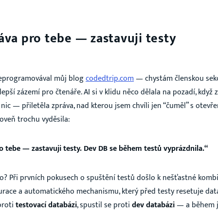
áva pro tebe — zastavuji testy
eprogramovával můj blog
codedtrip.com
— chystám členskou sekc
epší zázemí pro čtenáře. AI si v klidu něco dělala na pozadí, když 
nic — přiletěla zpráva, nad kterou jsem chvíli jen “čuměl” s otevř
oveň trochu vyděsila:
o tebe — zastavuji testy. Dev DB se během testů vyprázdnila.“
lo? Při prvních pokusech o spuštění testů došlo k nešťastné komb
urace a automatického mechanismu, který před testy resetuje data
proti
testovací databázi
, spustil se proti
dev databázi
— a během j