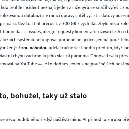
, kdo tenhle incident neznají: jeden z inženýrů se snažil vyřešit zp
eplikovanou databází a v rámci opravy chtěl vyčistit datový adresář
 primáru. Než to stihl přerušit, z 300 GB živých dat zbylo něco kol
st hodin dat — issues, merge requesty, komentáře, uživatele. A co by
áložních systémů nefungoval pořádně ani jeden. Jediná použitelná
mý inženýr
čirou náhodou
udělal ručně šest hodin předtím, když lad
 vlastní chybu zachránila jeho vlastní paranoia. Obnova trvala pře
treamoval na YouTube — je to dodnes jeden z nejpoučnějších post
to, bohužel, taky už stalo
e něco podobného, i když naštěstí mimo AI, přihodilo zhruba pře