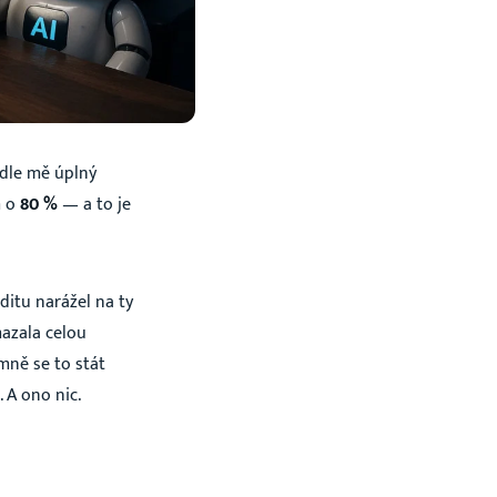
odle mě úplný
m o
80 %
— a to je
ditu narážel na ty
azala celou
 mně se to stát
A ono nic.