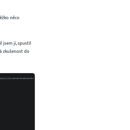
těžko něco
 jsem ji, spustil
vá zkušenost do