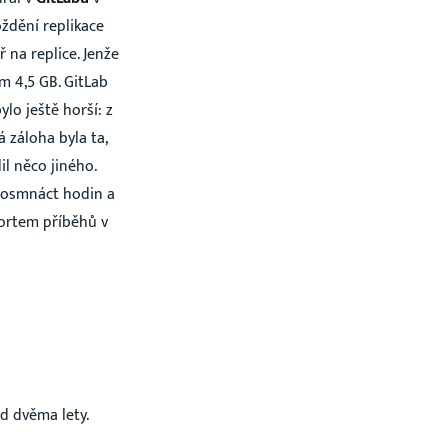
oždění replikace
 na replice. Jenže
em 4,5 GB. GitLab
lo ještě horší: z
 záloha byla ta,
il něco jiného.
s osmnáct hodin a
mortem příběhů v
d dvěma lety.