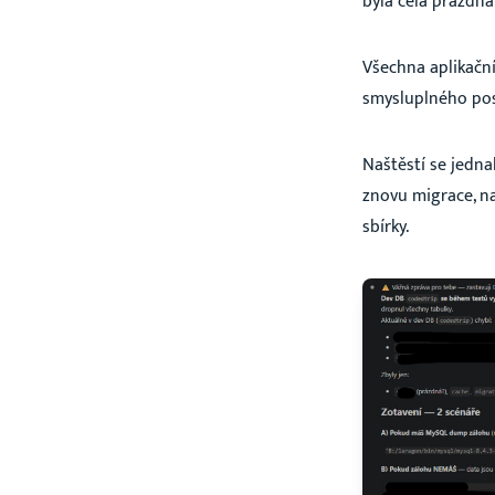
byla celá prázdná
Všechna aplikační
smysluplného pos
Naštěstí se jedna
znovu migrace, na
sbírky.