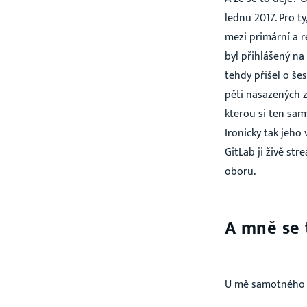
lednu 2017. Pro ty
mezi primární a r
byl přihlášený na
tehdy přišel o še
pěti nasazených z
kterou si ten sa
Ironicky tak jeho
GitLab ji živě s
oboru.
A mně se 
U mě samotného s