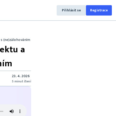
Přihlásit se
Registrace
 s (ne)zálohováním
jektu a
ním
23. 4. 2026
5 minut čtení