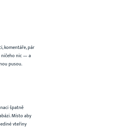
i, komentáře, pár
z ničeho nic — a
enou pusou.
inaci špatně
bázi. Místo aby
ediné vteřiny