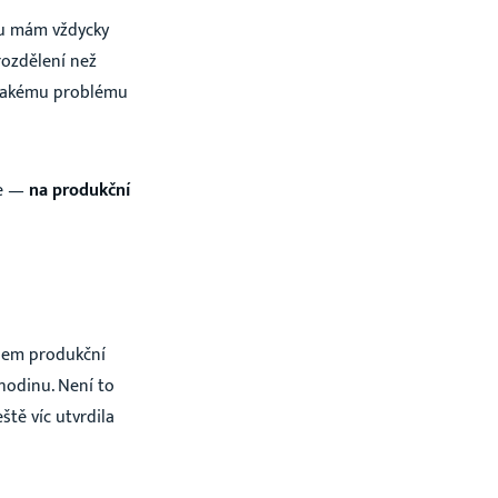
ou mám vždycky
rozdělení než
ějakému problému
le —
na produkční
jsem produkční
hodinu. Není to
ště víc utvrdila