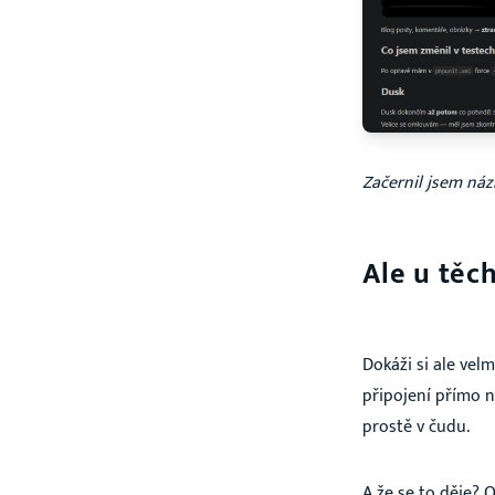
Začernil jsem náz
Ale u těc
Dokáži si ale velm
připojení přímo n
prostě v čudu.
A že se to děje? 