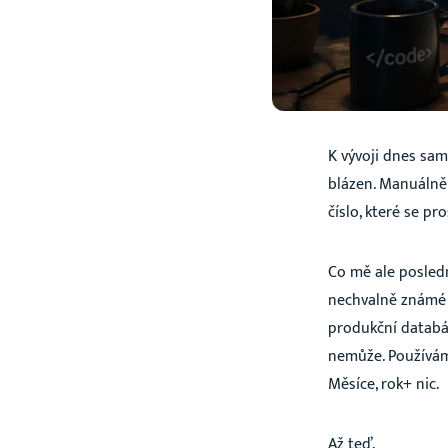
K vývoji dnes sam
blázen. Manuálně 
číslo, které se p
Co mě ale posledn
nechvalně znám
produkční databázi
nemůže. Používám
Měsíce, rok+ nic.
Až teď.