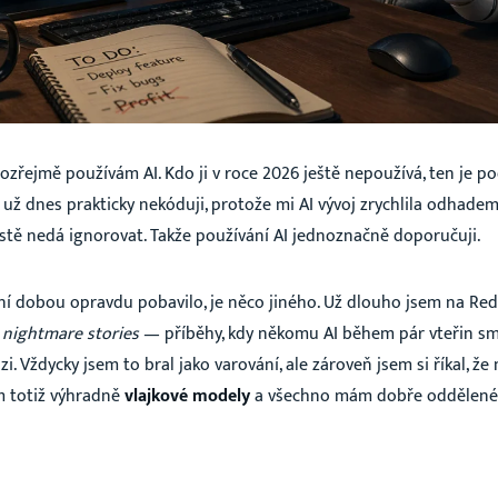
ozřejmě používám AI. Kdo ji v roce 2026 ještě nepoužívá, ten je p
už dnes prakticky nekóduji, protože mi AI vývoj zrychlila odhade
rostě nedá ignorovat. Takže používání AI jednoznačně doporučuji.
í dobou opravdu pobavilo, je něco jiného. Už dlouho jsem na Red
é
nightmare stories
— příběhy, kdy někomu AI během pár vteřin sm
. Vždycky jsem to bral jako varování, ale zároveň jsem si říkal, že
 totiž výhradně
vlajkové modely
a všechno mám dobře oddělené. 