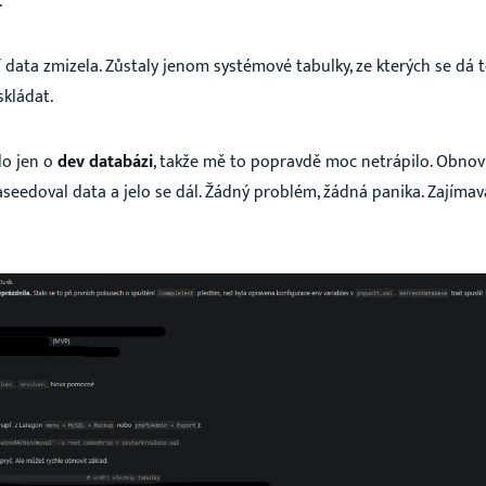
.
 data zmizela. Zůstaly jenom systémové tabulky, ze kterých se dá 
kládat.
lo jen o
dev databázi
, takže mě to popravdě moc netrápilo. Obnovil
Reálné příběhy a zkušenosti z
seedoval data a jelo se dál. Žádný problém, žádná panika. Zajíma
cestování, podnikání a světa
AI
Zákulisní tipy, novinky, vše na jednom místě.
✈️
Cestování po světě – lowcost i nadstandard
💼
Podnikání a budování mnohamilionového impéria
USA a Texas – tipy, triky a věci, které jste o Americe
🇺🇸
nevěděli